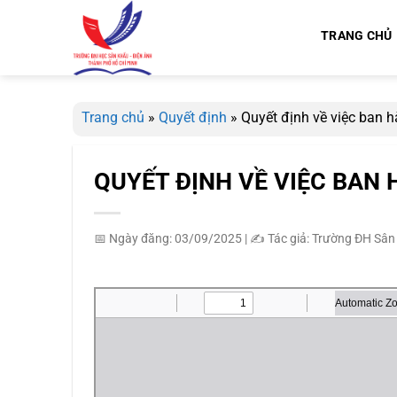
Bỏ
qua
TRANG CHỦ
nội
dung
Trang chủ
»
Quyết định
»
Quyết định về việc ban h
QUYẾT ĐỊNH VỀ VIỆC BAN 
📅 Ngày đăng: 03/09/2025
|
✍️ Tác giả: Trường ĐH Sân