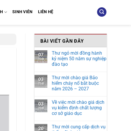
NH
SINH VIÊN
LIÊN HỆ
BÀI VIẾT GẦN ĐÂY
Thư ngỏ mời đồng hành
07
kỷ niệm 50 năm sự nghiệp
Th8
đào tạo
Thư mời chào giá Bảo
03
hiểm cháy nổ bắt buộc
Th8
năm 2026 – 2027
Về việc mời chào giá dịch
03
vụ kiểm định chất lượng
Th8
cơ sở giáo dục
Thư mời cung cấp dịch vụ
20