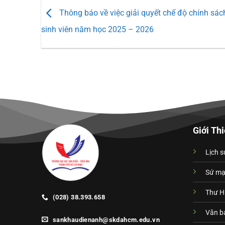
Thông báo về việc giải quyết chế độ chính sác
sinh viên năm học 2025 – 2026
Giới Th
Lịch s
Sứ m
Thư H
(028) 38.393.658
Văn bả
sankhaudienanh@skdahcm.edu.vn