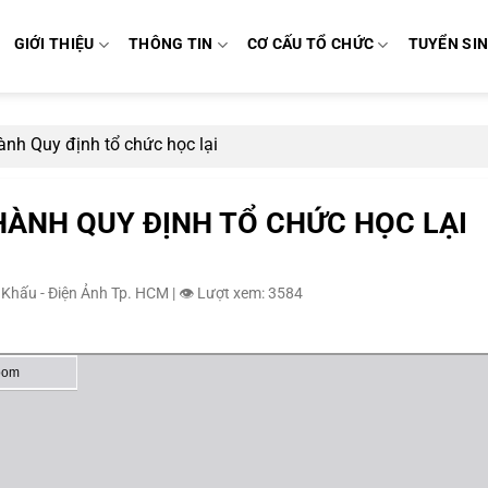
GIỚI THIỆU
THÔNG TIN
CƠ CẤU TỔ CHỨC
TUYỂN SI
ành Quy định tổ chức học lại
HÀNH QUY ĐỊNH TỔ CHỨC HỌC LẠI
 Khấu - Điện Ảnh Tp. HCM
|
👁️ Lượt xem: 3584