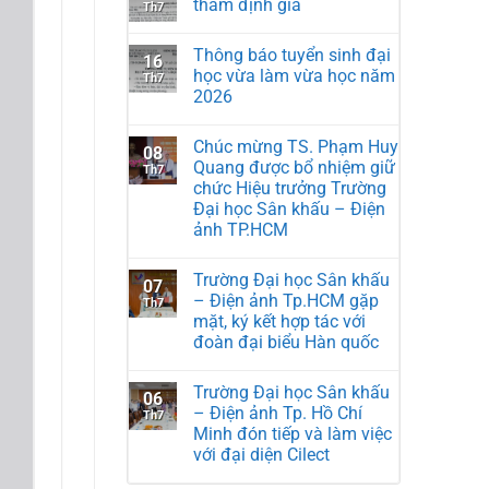
thẩm định giá
Th7
Thông báo tuyển sinh đại
16
học vừa làm vừa học năm
Th7
2026
Chúc mừng TS. Phạm Huy
08
Quang được bổ nhiệm giữ
Th7
chức Hiệu trưởng Trường
Đại học Sân khấu – Điện
ảnh TP.HCM
Trường Đại học Sân khấu
07
– Điện ảnh Tp.HCM gặp
Th7
mặt, ký kết hợp tác với
đoàn đại biểu Hàn quốc
Trường Đại học Sân khấu
06
– Điện ảnh Tp. Hồ Chí
Th7
Minh đón tiếp và làm việc
với đại diện Cilect