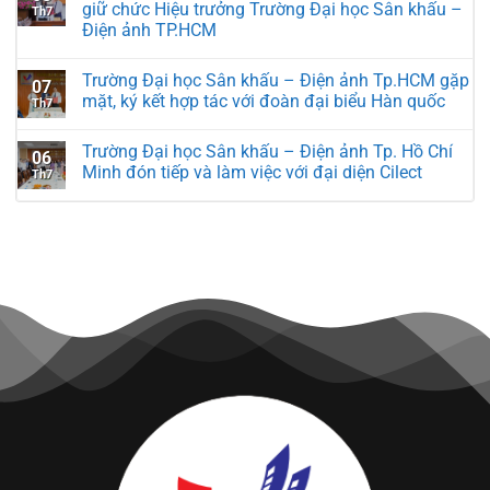
giữ chức Hiệu trưởng Trường Đại học Sân khấu –
Th7
Điện ảnh TP.HCM
Trường Đại học Sân khấu – Điện ảnh Tp.HCM gặp
07
mặt, ký kết hợp tác với đoàn đại biểu Hàn quốc
Th7
Trường Đại học Sân khấu – Điện ảnh Tp. Hồ Chí
06
Minh đón tiếp và làm việc với đại diện Cilect
Th7