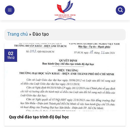
Bỏ
qua
nội
dung
Trang chủ
»
Đào tạo
02
Th12
Quy chế đào tạo trình độ Đại học