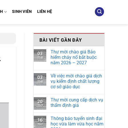
NH
SINH VIÊN
LIÊN HỆ
BÀI VIẾT GẦN ĐÂY
Thư mời chào giá Bảo
03
.
hiểm cháy nổ bắt buộc
Th8
năm 2026 – 2027
Về việc mời chào giá dịch
03
vụ kiểm định chất lượng
Th8
cơ sở giáo dục
Thư mời cung cấp dịch vụ
20
thẩm định giá
Th7
Thông báo tuyển sinh đại
16
học vừa làm vừa học năm
Th7