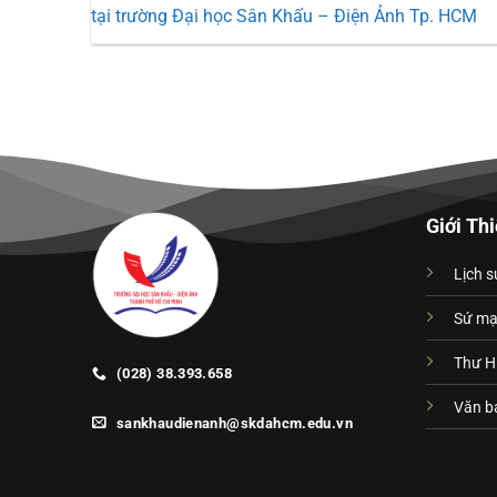
tại trường Đại học Sân Khấu – Điện Ảnh Tp. HCM
Giới Th
Lịch s
Sứ m
Thư H
(028) 38.393.658
Văn bả
sankhaudienanh@skdahcm.edu.vn