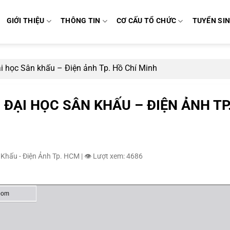
GIỚI THIỆU
THÔNG TIN
CƠ CẤU TỔ CHỨC
TUYỂN SI
ại học Sân khấu – Điện ảnh Tp. Hồ Chí Minh
 ĐẠI HỌC SÂN KHẤU – ĐIỆN ẢNH TP
 Khấu - Điện Ảnh Tp. HCM
|
👁️ Lượt xem: 4686