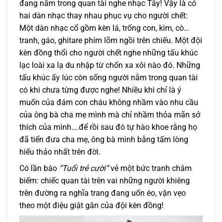
đang nằm trong quan tài nghe nhạc Tây! Vậy là có
hai dàn nhạc thay nhau phục vụ cho người chết:
Một dàn nhạc cổ gồm kèn lá, trống con, kìm, cò…
tranh, gáo, ghitare phím lõm ngồi trên chiếu. Một đội
kèn đồng thổi cho người chết nghe những tấu khúc
lạc loài xa lạ du nhập từ chốn xa xôi nào đó. Những
tấu khúc ấy lúc còn sống người nằm trong quan tài
có khi chưa từng được nghe! Nhiều khi chỉ là ý
muốn của đám con cháu không nhầm vào nhu cầu
của ông bà cha mẹ mình mà chỉ nhầm thỏa mãn sở
thích của mình….để rồi sau đó tự hào khoe rằng họ
đã tiển đưa cha mẹ, ông bà mình bằng tấm lòng
hiếu thảo nhất trên đời.
Có lần báo
“Tuổi trẻ cười”
vẻ một bức tranh châm
biếm: chiếc quan tài trên vai những người khiêng
trên đường ra nghĩa trang đang uốn éo, vặn vẹo
theo một điệu giật gân của đội kèn đồng!