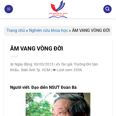
Bỏ
qua
nội
dung
Trang chủ
»
Nghiên cứu khoa học
»
ÂM VANG VÒNG ĐỜI
ÂM VANG VÒNG ĐỜI
📅 Ngày đăng: 30/03/2015
|
✍️ Tác giả: Trường ĐH Sân
Khấu - Điện Ảnh Tp. HCM
|
👁️ Lượt xem: 3556
Người viết: Đạo diễn NSƯT Đoàn Bá