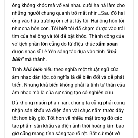
ông không khóc mà vổ vai nhau cười ha hả làm cho
những ngưởi chung quanh trố mắt nhìn…Sau đó hai
ông vào hậu trường ôm chặt lấy tôi. Hai ông hôn tôi
như cha hôn con. Tôi biết tôi đã chạm được vào trái
tim của hai ông và tôi đã bật khóc. Thành công của
vở kịch phần lớn cũng do từ điệu khúc
xẩm xoan
được nhạc sĩ Lê Yên sáng tác dựa vào tính
“khả
biến”
mà thành.
Tính
khả biến
hiểu theo nghĩa một thuật ngữ của
âm nhạc dân tộc, có nghĩa là dễ biến đổi và dễ phát
triển. Nhưng khả biến không phải là tính tự thân của
âm nhạc mà là của sự sáng tạo có nghiên cứu.
Dù không muốn phàn nàn, chúng ta cũng phải công
nhận sân khấu và điện ảnh vài chục năm trước đây
tốt hơn bây giờ. Tốt hơn về nhiều mặt trong đó các
tác phẩm sân khấu và điện ảnh thời hoàng kim bao
giờ cũng mang tính sáng tạo rõ rệt. Bất cứ một vở