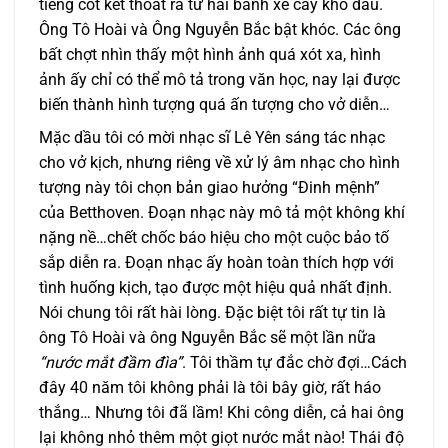
tiếng cót két thoát ra từ hai bánh xe cây khô dầu.
Ông Tô Hoài và Ông Nguyễn Bắc bật khóc. Các ông
bất chợt nhìn thấy một hình ảnh quá xót xa, hình
ảnh ấy chỉ có thể mô tả trong văn học, nay lại được
biến thành hình tượng quá ấn tượng cho vở diễn…
Mặc dầu tôi có mời nhạc sĩ Lê Yên sáng tác nhạc
cho vở kịch, nhưng riêng về xử lý âm nhạc cho hình
tượng này tôi chọn bản giao hưởng “Đinh mệnh”
của Betthoven. Đoạn nhạc này mô tả một không khí
nặng nề…chết chốc báo hiệu cho một cuộc bảo tố
sắp diễn ra. Đoạn nhạc ấy hoàn toàn thích hợp với
tình huống kịch, tạo được một hiệu quả nhất định.
Nói chung tôi rất hài lòng. Đặc biệt tôi rất tự tin là
ông Tô Hoài và ông Nguyễn Bắc sẽ một lần nữa
“nước mắt đầm đìa”
. Tôi thầm tự đắc chờ đợi…Cách
đây 40 năm tôi không phải là tôi bây giờ, rất háo
thắng… Nhưng tôi đã lầm! Khi công diễn, cả hai ông
lại không nhỏ thêm một giọt nước mắt nào! Thái độ