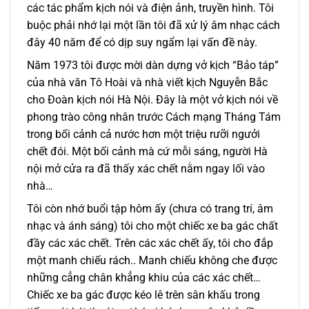
các tác phẩm kịch nói và điện ảnh, truyền hình. Tôi
buộc phải nhớ lại một lần tôi đã xử lý âm nhạc cách
đây 40 năm để có dịp suy ngẩm lại vấn đề này.
Năm 1973 tôi được mời dàn dựng vở kịch “Bảo táp”
của nhà văn Tô Hoài và nhà viết kịch Nguyễn Bắc
cho Đoàn kịch nói Hà Nội. Đây là một vở kịch nói về
phong trào công nhân trước Cách mạng Tháng Tám
trong bối cảnh cả nước hơn một triệu rưỡi ngưởi
chết đói. Một bối cảnh mà cứ mỗi sáng, người Hà
nội mở cửa ra đã thấy xác chết nằm ngay lối vào
nhà…
Tôi còn nhớ buổi tập hôm ấy (chưa có trang trí, âm
nhạc và ánh sáng) tôi cho một chiếc xe ba gác chất
đầy các xác chết. Trên các xác chết ấy, tôi cho đắp
một manh chiếu rách.. Manh chiếu không che được
những cẳng chân khẳng khiu của các xác chết…
Chiếc xe ba gác được kéo lê trên sân khấu trong