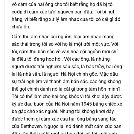
vô cảm của hai ông cho tôi biết rằng họ đã bị tôi
cướp đi cảm xúc tươi nguyên ban đầu. Tôi bị hụt
hẫng, vì biết rằng xử lý âm nhạc của tôi có cái gì đó
chưa ổn.
Cảm thụ âm nhạc cội nguồn, loại âm nhạc mang
sắc thái trong tôi so với họ là một trời một vực. Với
tôi, cảm thụ bản sắc về văn hóa cội nguồn mới chỉ
là đỉều tôi đang học hỏi. Với các ông, là những
người đươc trải nghiệm sâu sắc, là bậc thầy, hai ông
lại là nhà văn, là người Hà Nội chính gốc. Mặc dầu
sự trải nghiệm về thanh âm bản sắc, các ông không
thể gọi chính danh nó là cái gì trong tâm hồn mình?
Tôi có thể làm cho hai ông khóc vì tôi khơi dậy được
ký ức đau buồn của Hà Nôi năm 1945 bằng chiếc xe
ba gác chở xác người. Nhưng tôi không khơi dậy
được thêm gì cảm xúc của hai ông bằng sáng tác
của Betthoven. Ngược lại nó đánh mất cảm xúc ban
đầu. Đó thật sự là một tai họa đối với tôi, một anh