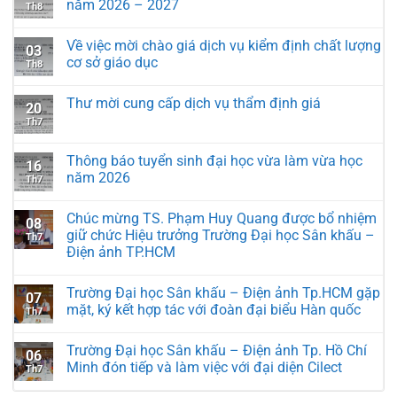
năm 2026 – 2027
Th8
Về việc mời chào giá dịch vụ kiểm định chất lượng
03
cơ sở giáo dục
Th8
Thư mời cung cấp dịch vụ thẩm định giá
20
Th7
Thông báo tuyển sinh đại học vừa làm vừa học
16
năm 2026
Th7
Chúc mừng TS. Phạm Huy Quang được bổ nhiệm
08
giữ chức Hiệu trưởng Trường Đại học Sân khấu –
Th7
Điện ảnh TP.HCM
Trường Đại học Sân khấu – Điện ảnh Tp.HCM gặp
07
mặt, ký kết hợp tác với đoàn đại biểu Hàn quốc
Th7
Trường Đại học Sân khấu – Điện ảnh Tp. Hồ Chí
06
Minh đón tiếp và làm việc với đại diện Cilect
Th7