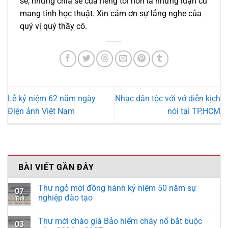
sẻ, những chia sẻ của riêng tôi hơn là những luận cứ
mang tính học thuật. Xin cảm ơn sự lắng nghe của
quý vị quý thầy cô.
Lễ kỷ niệm 62 năm ngày
Nhạc dân tộc với vở diễn kịch
Điện ảnh Việt Nam
nói tại TP.HCM
BÀI VIẾT GẦN ĐÂY
Thư ngỏ mời đồng hành kỷ niệm 50 năm sự
07
nghiệp đào tạo
Th8
Thư mời chào giá Bảo hiểm cháy nổ bắt buộc
03