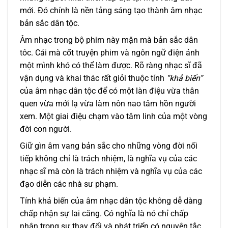
mới. Đó chính là nền tảng sáng tạo thành âm nhạc
bản sắc dân tộc.
Âm nhạc trong bộ phim này mặn mà bản sắc dân
tôc. Cái mà cốt truyện phim và ngôn ngữ điện ảnh
một mình khó có thể làm được. Rõ ràng nhạc sĩ đã
vận dụng và khai thác rất giỏi thuộc tính
“khả biến”
của âm nhạc dân tộc để có một làn điệu vừa thân
quen vừa mới lạ vừa làm nôn nao tâm hồn người
xem. Một giai điệu chạm vào tâm linh của một vòng
đời con người.
Giữ gìn âm vang bản sắc cho những vòng đời nối
tiếp không chỉ là trách nhiệm, là nghĩa vụ của các
nhạc sĩ mà còn là trách nhiệm và nghĩa vụ của các
đạo diễn các nhà sư phạm.
Tính khả biến của âm nhạc dân tộc không dễ dàng
chấp nhận sự lai căng. Có nghĩa là nó chỉ chấp
nhận trong sự thay đổi và phát triển có nguyên tắc