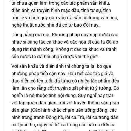
ta chưa quen làm trong các tác phẩm sân khấu,
điện ảnh và truyền hình mặc dầu, tính tự sự, tính
ước lệ và tính quy nạp vốn đã sẵn có trong văn học,
nghệ thuật nước nhà đã có từ bao đời nay.
Công bằng mà nói. Phương pháp quy nạp được các
nhạc sĩ sáng tác ca khúc và các họa sĩ của ta đã áp
dụng rất thành công. Không ít các ca khúc và tranh
của nước ta đã hội nhập được với thế giới.
Với sân khấu và điện ảnh thì chúng ta lại bỏ qua
phương pháp tiếp cận này. Hầu hết các tác giả và
đạo diễn có tên tuổi, đã từng có nhiều tác phẩm đều
lầm lẫn cho rằng cốt truyện xuất phát từ ý tưởng. Có
nghĩa là nó thuộc tính nội dung. Suy nghĩ này trái
với tập quán dân gian, trái với truyền thống sáng tạo
dân gian.(Các hình khắc chạm trên trống đồng, các
hình trong tranh Đông hồ, lời ca Trù, lời ca trong dân
ca Quan họ, ngay cả lời ca trong các bài ca đờn ca