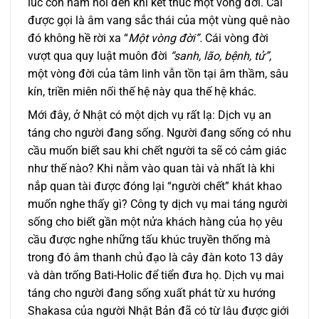
lúc còn nằm nôi đến khi kết thúc một vòng đời. Cái
được gọi là âm vang sắc thái của một vùng quê nào
đó không hề rời xa “
Một vòng đời”.
Cái vòng đời
vượt qua quy luật muôn đời
“sanh, lão, bệnh, tử”,
một vòng đời của tâm linh vẫn tồn tại âm thầm, sâu
kín, triền miên nối thế hệ này qua thế hệ khác.
Mới đây, ở Nhật có một dịch vụ rất lạ: Dịch vụ an
táng cho người đang sống. Người đang sống có nhu
cầu muốn biết sau khi chết người ta sẽ có cảm giác
như thế nào? Khi nằm vào quan tài và nhất là khi
nắp quan tài được đóng lại “người chết” khát khao
muốn nghe thấy gì? Công ty dịch vụ mai táng người
sống cho biết gần một nửa khách hàng của họ yêu
cầu được nghe những tấu khúc truyền thống mà
trong đó âm thanh chủ đạo là cây đàn koto 13 dây
và dàn trống Bati-Holic để tiển đưa họ. Dịch vụ mai
táng cho người đang sống xuất phát từ xu hướng
Shakasa của người Nhật Bản đã có từ lâu được giới