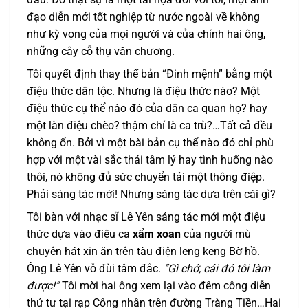
đạo diễn mới tốt nghiệp từ nước ngoài về không
như kỳ vọng của mọi người và của chính hai ông,
những cây cỗ thụ văn chương.
Tôi quyết định thay thế bản “Đinh mệnh” bằng một
điệu thức dân tộc. Nhưng là điệu thức nào? Một
điệu thức cụ thể nào đó của dân ca quan họ? hay
một làn điệu chèo? thậm chí là ca trù?…Tất cả đều
không ổn. Bởi vì một bài bản cụ thể nào đó chỉ phù
hợp với một vài sắc thái tâm lý hay tình huống nào
thôi, nó không đủ sức chuyển tải một thông điệp.
Phải sáng tác mới! Nhưng sáng tác dựa trên cái gì?
Tôi bàn với nhạc sĩ Lê Yên sáng tác mới một điệu
thức dựa vào điệu ca
xẩm xoan
của người mù
chuyên hát xin ăn trên tàu điện leng keng Bờ hồ.
Ông Lê Yên vỗ đùi tâm đắc.
“Gì chớ, cái đó tôi làm
được!”
Tôi mời hai ông xem lại vào đêm công diễn
thứ tư tại rạp Công nhân trên đường Tràng Tiền…Hai