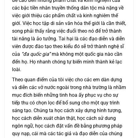
đề cao đến những phẩm chất và kinh nghiệm của
các bậc tiền nhân truyền thống dân tộc mà nặng về
việc giới thiệu các phẩm chất và kinh nghiêm thế
giớí. Việc học tập di sản văn hóa thế giới là cần thiết,
song phải thấy rằng việc đuổi theo nó để trở thành
tài năng là ảo tưởng. Tai hại là các đạo diễn và diễn
viên được đào tạo theo kiểu đó sẽ trở thành nghệ sĩ
của
“đa quốc gia”
mà không một quốc gia nào cần
đến họ. Họ nhanh chóng tự biến mình thành kẻ lạc
loài.
Theo quan điểm của tôi việc cho các em dàn dựng
và diễn các vở nước ngoài trong nhà trường là nhầm
mục đích biến những tinh hoa ấy phục vụ cho sự
tiếp thu có chọn lọc để bổ sung cho một quy trình
sáng tạo. Chúng ta học cách xây dựng hình tượng,
học cách diễn xuát chân thật, học cách sử dung
ngôn ngữ, học cách đặt vấn đề bằng phương pháp
quy nạp, cái mà các tác giả và đạo diễn của chúng