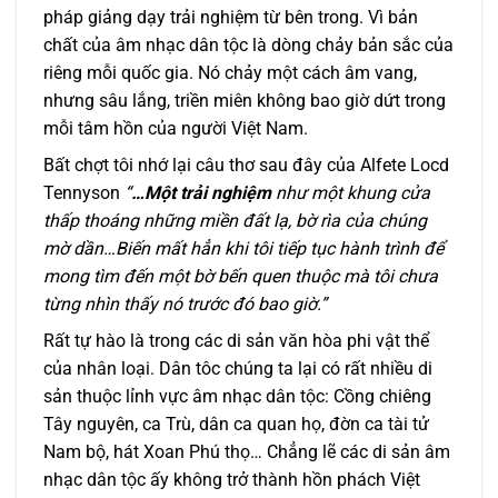
pháp giảng dạy trải nghiệm từ bên trong. Vì bản
chất của âm nhạc dân tộc là dòng chảy bản sắc của
riêng mỗi quốc gia. Nó chảy một cách âm vang,
nhưng sâu lắng, triền miên không bao giờ dứt trong
mỗi tâm hồn của người Việt Nam.
Bất chợt tôi nhớ lại câu thơ sau đây của Alfete Locd
Tennyson
“
…Một trải nghiệm
như một khung cửa
thấp thoáng những miền đất lạ, bờ rìa của chúng
mờ dần…Biến mất hẳn khi tôi tiếp tục hành trình để
mong tìm đến một bờ bến quen thuộc mà tôi chưa
từng nhìn thấy nó trước đó bao giờ.”
Rất tự hào là trong các di sản văn hòa phi vật thể
của nhân loại. Dân tôc chúng ta lại có rất nhiều di
sản thuộc lỉnh vực âm nhạc dân tộc: Cồng chiêng
Tây nguyên, ca Trù, dân ca quan họ, đờn ca tài tử
Nam bộ, hát Xoan Phú thọ… Chẳng lẽ các di sản âm
nhạc dân tộc ấy không trở thành hồn phách Việt