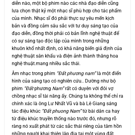
diễn nào, một bộ phim nào các nhà đạo diễn cũng
lưa chọn thật kỷ một nhạc sĩ phù hợp cho tác phẩm
của mình. Nhạc sĩ đó phải thực sự yêu mến kịch
bản và đồng cảm sâu sắc với tư duy sáng tạo của
đạo diễn, đồng thời phải có bản lĩnh nghệ thuật để
có sự sáng tạo độc lập của mình trong những
khuôn khổ nhất định, có khả năng biến giả định của
nghệ thuật sân khấu và điện ảnh thành thăng hoa
nghệ thuật.mang nhiều sắc thái.
Âm nhạc trong phim
“Đất phương nam”
là một điển
hình của sáng tạo có nghiên cứu.. Dường như bộ
phim
“Đất
phương
Nam”
rất có duyên với đôi vợ
chồng nhạc sĩ tài năng ấy. Chúng ta không thể chỉ ra
chính xác là ông Lư Nhất Vũ và bà Lê Giang sáng
tác điệu khúc
“Đất phuong Nam”
từ bài dân ca hay
từ điệu khúc truyền thống nào trước đó, nhưng rõ
ràng nó xuất phát từ các sắc thái riêng của tâm hồn
những người khai thiên lâp địa tại một vùng đất