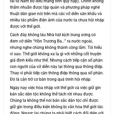
tài tử Nam bộ đều mang tính quy nạp). Chính không
thấm nhuần được tập quán và phương pháp nghê
thuật dân gian nói trên mà các vở diễn sân khấu và
nhiều tác phẩm điện ảnh của nước ta chưa hội nhập
được với thế giới.
Cách đây không lâu Nhà hát kịch trung ương có
đem vở diễn “Hồn Trương Ba…” ra nước ngoài,
nhưng nghe chừng không thành công lắm. Tôi hiểu
vì sao. Thế giới không xa lạ gì với những cốt truyện
giả định kiểu như thế. Nhưng cách tiếp cận số phận
con người của vở diễn này lại thông qua thông điệp.
Thay vì phải tiếp cận thông điệp thông qua số phận.
Đó là cản trở cơ bản trong quá trinh hội nhập.
Ngày nay việc hòa nhập với thế giới và việc giữ gìn
bản sắc dân tộc không thể tách rời nhau được.
Chúng ta không thể nói bản sắc dân tộc chỉ được
giữ gìn trong điều kiện không bị văn hóa thế giới tác
động. Ngược lại chúng ta phải biết cách đối diện với