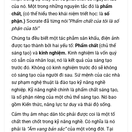
của nó. Một trong những nguyên tắc đó là
phẩm
chất,
(có thể hiểu theo khái niệm triết học: là
số
phận.)
Socrate đã từng nói
“Phẩm chất của tôi là số
phận của tôi”
Chúng ta đều biết một tác phẫm sân khấu, điện ảnh
được tạo thành bởi hai yếu tố:
Phẩm chất
(chủ thể
sáng tạo) và
kinh nghiệm.
Kinh nghiệm là vốn quý
có sẵn của nhân loại, nó là kết quả của sáng tạo
trước đó. Không có kinh nghiệm trước đó sẽ không
có sáng tạo của người đi sau. Sứ mệnh của các nhà
sư phạm nghệ thuật là đào tạo kỹ năng nghề
nghiệp. Kỹ năng nghề chính là phẩm chất sáng tạo,
là số phận riêng của một chủ thể sáng tạo. Nó bao
gồm Kiến thức, năng lực tư duy và thái độ sống.
Cảm thụ âm nhạc dân tôc phải được coi là một tố
chất then chốt trong kỹ năng nghề. Có nghĩa là nó
phải là
“Âm vang bản sắc”
của một vòng đời. Tại