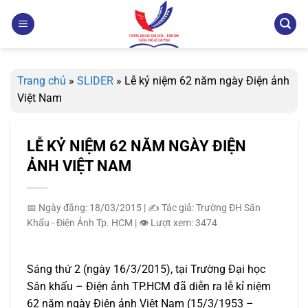
Bỏ
qua
nội
dung
Trang chủ
»
SLIDER
»
Lễ kỷ niệm 62 năm ngày Điện ảnh
Việt Nam
LỄ KỶ NIỆM 62 NĂM NGÀY ĐIỆN
ẢNH VIỆT NAM
📅 Ngày đăng: 18/03/2015
|
✍️ Tác giả: Trường ĐH Sân
Khấu - Điện Ảnh Tp. HCM
|
👁️ Lượt xem: 3474
Sáng thứ 2 (ngày 16/3/2015), tại Trường Đại học
Sân khấu – Điện ảnh TP.HCM đã diễn ra lễ kỉ niệm
62 năm ngày Điện ảnh Việt Nam (15/3/1953 –