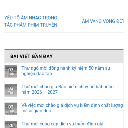
YẾU TỐ ÂM NHẠC TRONG
ÂM VANG VÒNG ĐỜI
TÁC PHẨM PHIM TRUYỆN
BÀI VIẾT GẦN ĐÂY
Thư ngỏ mời đồng hành kỷ niệm 50 năm sự
07
nghiệp đào tạo
Th8
Thư mời chào giá Bảo hiểm cháy nổ bắt buộc
03
năm 2026 – 2027
Th8
Về việc mời chào giá dịch vụ kiểm định chất lượng
03
cơ sở giáo dục
Th8
Thư mời cung cấp dịch vụ thẩm định giá
20