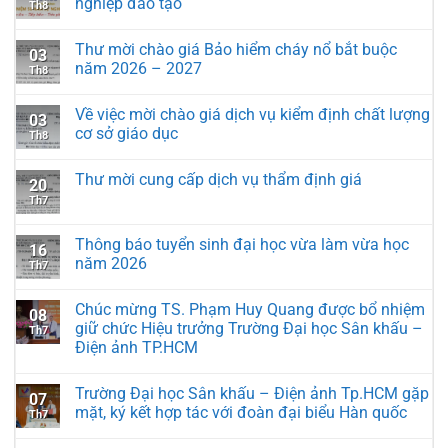
nghiệp đào tạo
Th8
Thư mời chào giá Bảo hiểm cháy nổ bắt buộc
03
năm 2026 – 2027
Th8
Về việc mời chào giá dịch vụ kiểm định chất lượng
03
cơ sở giáo dục
Th8
Thư mời cung cấp dịch vụ thẩm định giá
20
Th7
Thông báo tuyển sinh đại học vừa làm vừa học
16
năm 2026
Th7
Chúc mừng TS. Phạm Huy Quang được bổ nhiệm
08
giữ chức Hiệu trưởng Trường Đại học Sân khấu –
Th7
Điện ảnh TP.HCM
Trường Đại học Sân khấu – Điện ảnh Tp.HCM gặp
07
mặt, ký kết hợp tác với đoàn đại biểu Hàn quốc
Th7