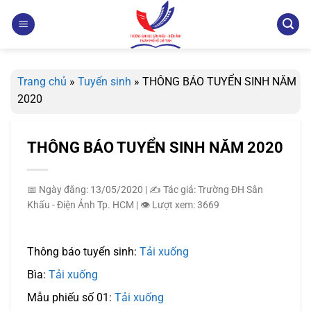
Bỏ
qua
nội
dung
Trang chủ
»
Tuyển sinh
»
THÔNG BÁO TUYỂN SINH NĂM
2020
THÔNG BÁO TUYỂN SINH NĂM 2020
📅 Ngày đăng: 13/05/2020
|
✍️ Tác giả: Trường ĐH Sân
Khấu - Điện Ảnh Tp. HCM
|
👁️ Lượt xem: 3669
Thông báo tuyển sinh:
Tải xuống
Bìa:
Tải xuống
Mẫu phiếu số 01:
Tải xuống