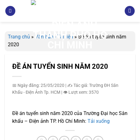
Bỏ
qua
nội
dung
Trang chủ
»
Văn bản - Tài liệu
»
Đề án tuyển sinh năm
2020
ĐỀ ÁN TUYỂN SINH NĂM 2020
📅 Ngày đăng: 25/05/2020
|
✍️ Tác giả: Trường ĐH Sân
Khấu - Điện Ảnh Tp. HCM
|
👁️ Lượt xem: 3570
Đề án tuyển sinh năm 2020 của Trường Đại học Sân
khấu – Điện ảnh TP. Hồ Chí Minh:
Tải xuống