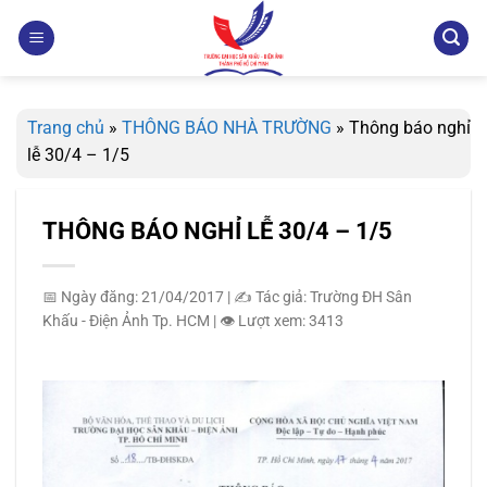
Bỏ
qua
nội
dung
Trang chủ
»
THÔNG BÁO NHÀ TRƯỜNG
»
Thông báo nghỉ
lễ 30/4 – 1/5
THÔNG BÁO NGHỈ LỄ 30/4 – 1/5
📅 Ngày đăng: 21/04/2017
|
✍️ Tác giả: Trường ĐH Sân
Khấu - Điện Ảnh Tp. HCM
|
👁️ Lượt xem: 3413