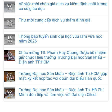
Về việc mời chào giá dịch vụ kiểm định chất lượng
03
cơ sở giáo dục
Th8
Thư mời cung cấp dịch vụ thẩm định giá
20
Th7
Thông báo tuyển sinh đại học vừa làm vừa học
16
năm 2026
Th7
Chúc mừng TS. Phạm Huy Quang được bổ nhiệm
08
giữ chức Hiệu trưởng Trường Đại học Sân khấu –
Th7
Điện ảnh TP.HCM
Trường Đại học Sân khấu – Điện ảnh Tp.HCM gặp
07
mặt, ký kết hợp tác với đoàn đại biểu Hàn quốc
Th7
Trường Đại học Sân khấu – Điện ảnh Tp. Hồ Chí
06
Minh đón tiếp và làm việc với đại diện Cilect
Th7