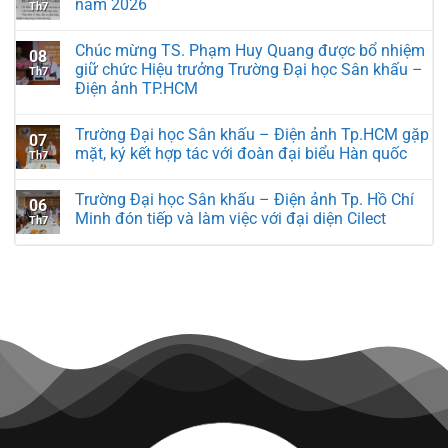
năm 2026
Th7
Chúc mừng TS. Phạm Huy Quang được bổ nhiệm
08
giữ chức Hiệu trưởng Trường Đại học Sân khấu –
Th7
Điện ảnh TP.HCM
Trường Đại học Sân khấu – Điện ảnh Tp.HCM gặp
07
mặt, ký kết hợp tác với đoàn đại biểu Hàn quốc
Th7
Trường Đại học Sân khấu – Điện ảnh Tp. Hồ Chí
06
Minh đón tiếp và làm việc với đại diện Cilect
Th7