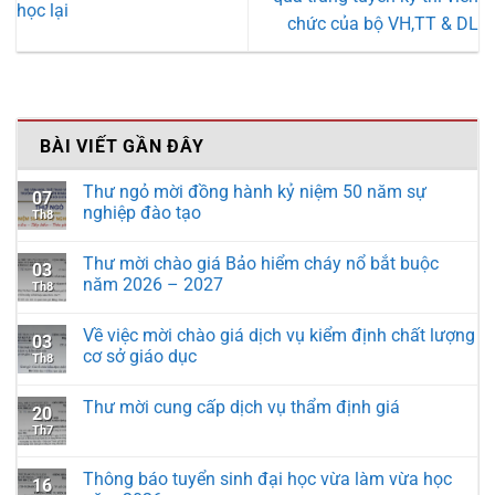
học lại
chức của bộ VH,TT & DL
BÀI VIẾT GẦN ĐÂY
Thư ngỏ mời đồng hành kỷ niệm 50 năm sự
07
nghiệp đào tạo
Th8
Thư mời chào giá Bảo hiểm cháy nổ bắt buộc
03
năm 2026 – 2027
Th8
Về việc mời chào giá dịch vụ kiểm định chất lượng
03
cơ sở giáo dục
Th8
Thư mời cung cấp dịch vụ thẩm định giá
20
Th7
Thông báo tuyển sinh đại học vừa làm vừa học
16