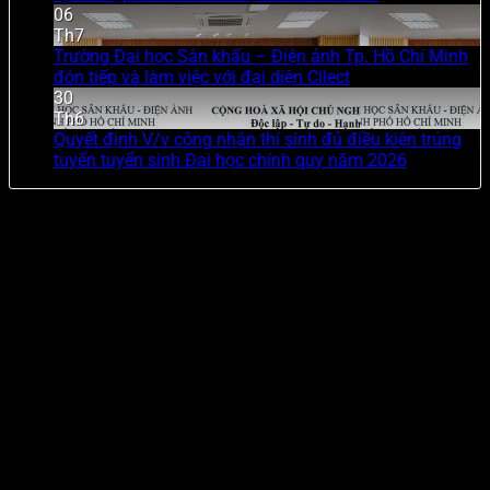
06
Th7
Trường Đại học Sân khấu – Điện ảnh Tp. Hồ Chí Minh
đón tiếp và làm việc với đại diện Cilect
30
Th6
Quyết định V/v công nhận thí sinh đủ điều kiện trúng
tuyển tuyển sinh Đại học chính quy năm 2026