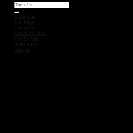
Trang chủ
Giới thiệu
Thông tin
Cơ cấu tổ chức
TUYỂN SINH
SINH VIÊN
Liên hệ