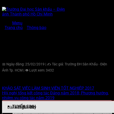
Bỏ
qua
nội
dung
Menu
Trang chủ
»
Thông báo
»
THÔNG BÁO NGHỈ LỄ GIỖ TỔ
HÙNG VƯƠNG VÀ DỊP LỄ 30-4, 1-5-2019
Trang chủ
THÔNG BÁO NGHỈ LỄ GIỖ TỔ HÙNG
VƯƠNG VÀ DỊP LỄ 30-4, 1-5-2019
Giới thiệu
📅 Ngày đăng: 25/02/2019
|
✍️ Tác giả: Trường ĐH Sân Khấu - Điện
Ảnh Tp. HCM
|
👁️ Lượt xem: 3432
Thông tin
KHẢO SÁT VIỆC LÀM SINH VIÊN TỐT NGHIỆP 2017
Cơ cấu tổ chức
Hội nghị tổng kết công tác Đảng năm 2018; Phương hướng,
nhiệm vụ công tác năm 2019
TUYỂN SINH
Bài viết gần đây