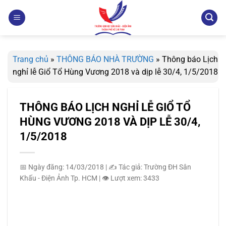
Bỏ
qua
nội
dung
Trang chủ
»
THÔNG BÁO NHÀ TRƯỜNG
»
Thông báo Lịch
nghỉ lễ Giổ Tổ Hùng Vương 2018 và dịp lễ 30/4, 1/5/2018
THÔNG BÁO LỊCH NGHỈ LỄ GIỔ TỔ
HÙNG VƯƠNG 2018 VÀ DỊP LỄ 30/4,
1/5/2018
📅 Ngày đăng: 14/03/2018
|
✍️ Tác giả: Trường ĐH Sân
Khấu - Điện Ảnh Tp. HCM
|
👁️ Lượt xem: 3433