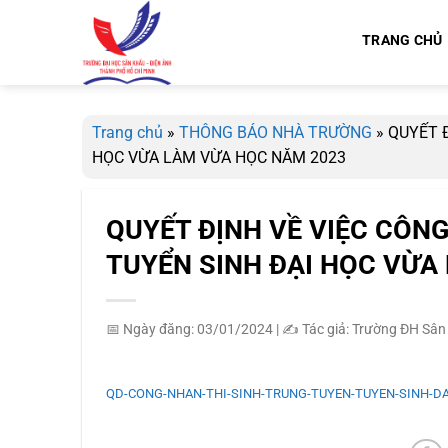
Bỏ
qua
TRANG CHỦ
nội
dung
Trang chủ
»
THÔNG BÁO NHÀ TRƯỜNG
»
QUYẾT Đ
HỌC VỪA LÀM VỪA HỌC NĂM 2023
QUYẾT ĐỊNH VỀ VIỆC CÔN
TUYỂN SINH ĐẠI HỌC VỪA
📅 Ngày đăng: 03/01/2024
|
✍️ Tác giả: Trường ĐH Sân
QD-CONG-NHAN-THI-SINH-TRUNG-TUYEN-TUYEN-SINH-DA