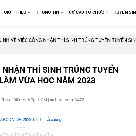
GIỚI THIỆU
THÔNG TIN
CƠ CẤU TỔ CHỨC
TUYỂN SI
ỊNH VỀ VIỆC CÔNG NHẬN THÍ SINH TRÚNG TUYỂN TUYỂN SIN
G NHẬN THÍ SINH TRÚNG TUYỂN
 LÀM VỪA HỌC NĂM 2023
 Khấu - Điện Ảnh Tp. HCM
|
👁️ Lượt xem: 3475
I-HOC-VLVH-2023_0001
Tải xuống