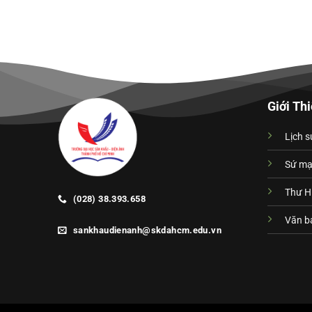
Giới Th
Lịch s
Sứ m
Thư H
(028) 38.393.658
Văn bả
sankhaudienanh@skdahcm.edu.vn