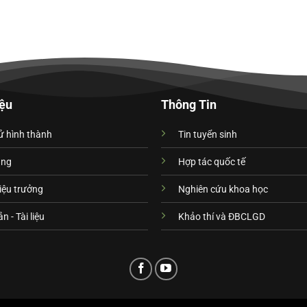
iệu
Thông Tin
ử hình thành
Tin tuyển sinh
ạng
Hợp tác quốc tế
iệu trưởng
Nghiên cứu khoa học
n - Tài liệu
Khảo thí và ĐBCLGD