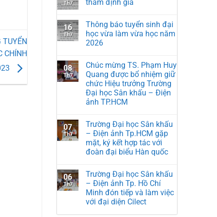
thẩm định giá
Th7
Thông báo tuyển sinh đại
16
học vừa làm vừa học năm
Th7
G TUYỂN
2026
C CHÍNH
Chúc mừng TS. Phạm Huy
08
023
Quang được bổ nhiệm giữ
Th7
chức Hiệu trưởng Trường
Đại học Sân khấu – Điện
ảnh TP.HCM
Trường Đại học Sân khấu
07
– Điện ảnh Tp.HCM gặp
Th7
mặt, ký kết hợp tác với
đoàn đại biểu Hàn quốc
Trường Đại học Sân khấu
06
– Điện ảnh Tp. Hồ Chí
Th7
Minh đón tiếp và làm việc
với đại diện Cilect