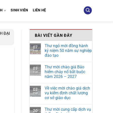
NH
SINH VIÊN
LIÊN HỆ
H ĐẠI
BÀI VIẾT GẦN ĐÂY
Thư ngỏ mời đồng hành
07
kỷ niệm 50 năm sự nghiệp
Th8
đào tạo
Thư mời chào giá Bảo
03
hiểm cháy nổ bắt buộc
Th8
năm 2026 – 2027
Về việc mời chào giá dịch
03
vụ kiểm định chất lượng
Th8
cơ sở giáo dục
Thư mời cung cấp dịch vụ
20