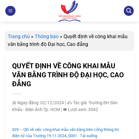
Bỏ
qua
nội
dung
Trang chủ
»
Thông báo
»
Quyết định về công khai mẫu
văn bằng trình độ Đại học, Cao đẳng
QUYẾT ĐỊNH VỀ CÔNG KHAI MẪU
VĂN BẰNG TRÌNH ĐỘ ĐẠI HỌC, CAO
ĐẲNG
📅 Ngày đăng: 02/12/2024
|
✍️ Tác giả: Trường ĐH Sân
Khấu - Điện Ảnh Tp. HCM
|
👁️ Lượt xem: 3942
325 – QĐ về việc công khai mẫu văn bằng trên cổng thông tin
điện tử của Trường 19-11-2024_0001
Tải xuống