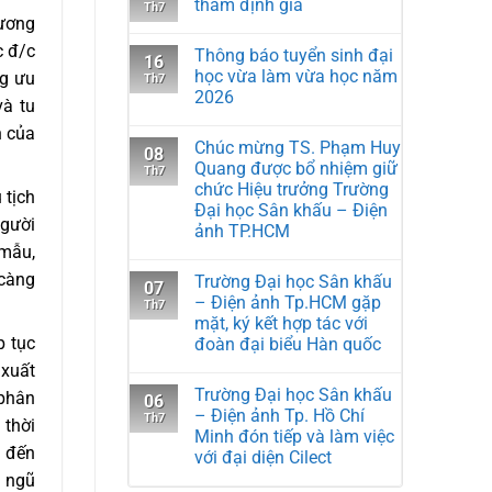
thẩm định giá
Th7
rương
c đ/c
Thông báo tuyển sinh đại
16
học vừa làm vừa học năm
ng ưu
Th7
2026
và tu
h của
Chúc mừng TS. Phạm Huy
08
Quang được bổ nhiệm giữ
Th7
chức Hiệu trưởng Trường
 tịch
Đại học Sân khấu – Điện
người
ảnh TP.HCM
 mẫu,
 càng
Trường Đại học Sân khấu
07
– Điện ảnh Tp.HCM gặp
Th7
mặt, ký kết hợp tác với
p tục
đoàn đại biểu Hàn quốc
 xuất
Trường Đại học Sân khấu
 phân
06
– Điện ảnh Tp. Hồ Chí
Th7
 thời
Minh đón tiếp và làm việc
h đến
với đại diện Cilect
g ngũ