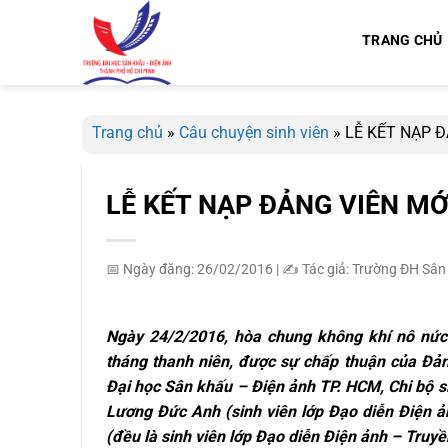
Bỏ
qua
TRANG CHỦ
nội
dung
Trang chủ
»
Câu chuyện sinh viên
»
LỄ KẾT NẠP Đ
LỄ KẾT NẠP ĐẢNG VIÊN MỚ
📅 Ngày đăng: 26/02/2016
|
✍️ Tác giả: Trường ĐH Sân
Ngày
24
/
2
/201
6
, hòa chung không khí nô nứ
tháng thanh niên,
được sự
chấp thuận
của Đả
Đại học
Sân khấu – Điện ảnh TP. HCM
, Chi bộ
s
Lương Đức Anh (sinh viên lớp Đạo diễn Điện 
(đều là sinh viên lớp Đạo diễn Điện ảnh – Truyề