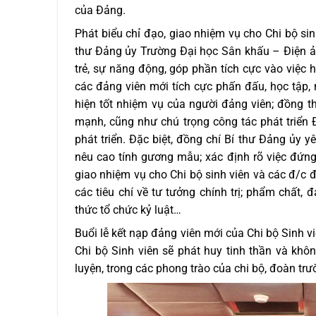
của Đảng.
Phát biểu chỉ đạo, giao nhiệm vụ cho Chi bộ si
thư Đảng ủy Trường Đại học Sân khấu – Điện 
trẻ, sự năng động, góp phần tích cực vào việc 
các đảng viên mới tích cực phấn đấu, học tập,
hiện tốt nhiệm vụ của người đảng viên; đồng t
mạnh, cũng như chú trọng công tác phát triển
phát triển. Đặc biệt, đồng chí Bí thư Đảng ủy y
nêu cao tính gương mẫu; xác định rõ việc đứn
giao nhiệm vụ cho Chi bộ sinh viên và các đ/c đ
các tiêu chí về tư tưởng chính trị; phẩm chất, 
thức tổ chức kỷ luật…
Buổi lễ kết nạp đảng viên mới của Chi bộ Sinh viê
Chi bộ Sinh viên sẽ phát huy tinh thần và khôn
luyện, trong các phong trào của chi bộ, đoàn tr