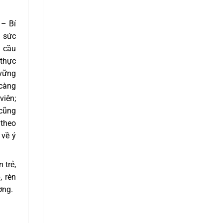
 – Bí
g sức
u cầu
 thực
 vững
 càng
viên;
 cũng
 theo
 về ý
 trẻ,
, rèn
ờng.