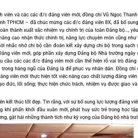
nh viên và các các đ/c đảng viên mới, đồng chí Vũ Ngọc Thanh
ảnh TPHCM – đã chúc mừng các đ/c đảng viên 8X, đã bổ sun
hoàn thành xuất sắc nhiệm vụ chính trị của toàn Đảng bộ…, yê
 nâng cao nhận thức chính trị, năng lực chuyên môn cũng như
hời nhắc nhở chi bộ cần đoàn kết xây dựng chi bộ trong sạch
 Đảng viên mới, góp phần xây dựng Đảng bộ Nhà trường ngày
êu cầu các các đ/c đảng viên mới cần thể hiện rõ vai trò đảng 
g trong hàng ngũ của Đảng là để phục vụ nhân dân. Đồng chí
ảng viên mới thực hiện tốt việc nâng cao chất lượng đảng viên
đạo đức, lối sống; thực hiện chức trách, nhiệm vụ được giao và
n kết thúc tốt đẹp. Tin rằng, với sự bổ sung lực lượng đảng viên
g khí phấn khởi đầu xuân mới, phát huy sức trẻ trong học tập
ường, gặt hái những thành tích như kỳ vọng của Đảng bộ nhà trư