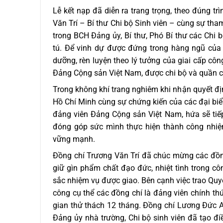
Lễ kết nạp đã diễn ra trang trọng, theo đúng tr
Văn Trí – Bí thư Chi bộ Sinh viên – cùng sự th
trong BCH Đảng ủy, Bí thư, Phó Bí thư các Chi 
tú. Để vinh dự được đứng trong hàng ngũ của
dưỡng, rèn luyện theo lý tưởng của giai cấp cô
Đảng Cộng sản Việt Nam, được chi bộ và quần c
Trong không khí trang nghiêm khi nhận quyết địn
Hồ Chí Minh cùng sự chứng kiến của các đại biểu
đảng viên Đảng Cộng sản Việt Nam, hứa sẽ tiế
đóng góp sức mình thực hiện thành công nhiệ
vững mạnh.
Đồng chí Trương Văn Trí đã chúc mừng các đồn
giữ gìn phẩm chất đạo đức, nhiệt tình trong c
sắc nhiệm vụ được giao. Bên cạnh việc trao Quy
công cụ thể các đồng chí là đảng viên chính thứ
gian thử thách 12 tháng. Đồng chí Lương Đức 
Đảng ủy nhà trường, Chi bộ sinh viên đã tạo đ