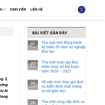
NH
SINH VIÊN
LIÊN HỆ
BÀI VIẾT GẦN ĐÂY
Thư ngỏ mời đồng hành
07
kỷ niệm 50 năm sự nghiệp
Th8
đào tạo
Thư mời chào giá Bảo
03
hiểm cháy nổ bắt buộc
Th8
năm 2026 – 2027
g 3,
Về việc mời chào giá dịch
03
rường
vụ kiểm định chất lượng
Th8
ưu tú
cơ sở giáo dục
Phong
Thư mời cung cấp dịch vụ
20