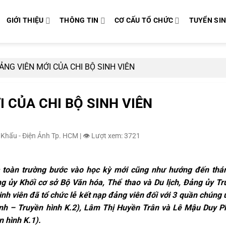
GIỚI THIỆU
THÔNG TIN
CƠ CẤU TỔ CHỨC
TUYỂN SI
ẢNG VIÊN MỚI CỦA CHI BỘ SINH VIÊN
I CỦA CHI BỘ SINH VIÊN
 Khấu - Điện Ảnh Tp. HCM
|
👁️ Lượt xem: 3721
c
toàn trường bước vào học kỳ mới cũng như hướng đến thán
ng ủy
Khối cơ sở Bộ Văn hóa, Thể thao và Du lịch
, Đảng ủy T
inh viên
đã tổ chức lễ kết nạp đảng viên đối với
3
quần chúng 
ảnh – Truyền hình K.2), Lâm Thị Huyền Trân và Lê Mậu Duy 
n hình K.1).