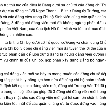
ình tự, thủ tục của điều lệ Đảng dưới sự chủ trì của đồng chí T
am dự của đồng chí Vũ Ngọc Thanh – Bí thư Đảng ủy Trường, cá
bộ và các đảng viên trong Chi bộ Sinh viên cùng các quần chú
 Đảng, 3 đồng chí đảng viên mới đã không ngừng phấn đấu 
ng nhân Việt Nam, của Chủ tịch Hồ Chí Minh và tôn chỉ mục đíc
húng tín nhiệm cao.
h từ Bí thư Chi bộ, dưới cờ Tổ quốc, cờ Đảng và chân dung Chủ
 và Chi bộ, 3 đồng chí đảng viên mới đã tuyên thệ lời thề của 
p tục phấn đấu để luôn xứng đáng là người đảng viên gương
m vụ chính trị của Chi bộ, góp phần xây dựng Đảng bộ ngày
g chí đảng viên mới và bày tỏ mong muốn các đồng chí sẽ tiế
ông tác, phát huy năng lực hơn nữa để cùng chi bộ hoàn thành
ết định kết nạp cho đảng viên mới, đồng chí Trương Văn Trí đã
c trong chi bộ, tiếp tục giúp đỡ 3 đồng chí đảng viên mới trong
Anh thay mặt cho các đảng viên mới gửi lời cảm ơn chân thàn
iều kiện tốt nhất để các quần chúng ưu tú được đứng vào hàn