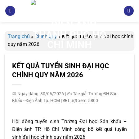
Bỏ
qua
nội
dung
Trang chủ
»
Chính quy
»
Kết quả tuyển sinh đại học chính
quy năm 2026
KẾT QUẢ TUYỂN SINH ĐẠI HỌC
CHÍNH QUY NĂM 2026
📅 Ngày đăng: 30/06/2026
|
✍️ Tác giả: Trường ĐH Sân
Khấu - Điện Ảnh Tp. HCM
|
👁️ Lượt xem: 5800
Hội đồng tuyển sinh Trường Đại học Sân khấu –
Điện ảnh TP. Hồ Chí Minh công bố kết quả tuyển
sinh đại học chính quy năm 2026