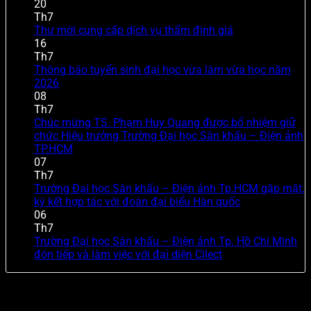
20
Th7
Thư mời cung cấp dịch vụ thẩm định giá
16
Th7
Thông báo tuyển sinh đại học vừa làm vừa học năm
2026
08
Th7
Chúc mừng TS. Phạm Huy Quang được bổ nhiệm giữ
chức Hiệu trưởng Trường Đại học Sân khấu – Điện ảnh
TP.HCM
07
Th7
Trường Đại học Sân khấu – Điện ảnh Tp.HCM gặp mặt,
ký kết hợp tác với đoàn đại biểu Hàn quốc
06
Th7
Trường Đại học Sân khấu – Điện ảnh Tp. Hồ Chí Minh
đón tiếp và làm việc với đại diện Cilect