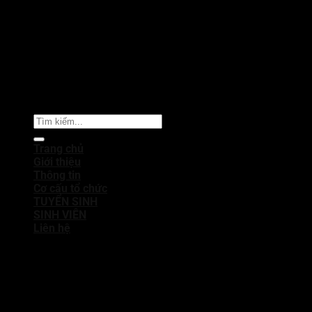
Copyright 2026 © Trường Đại học Sân khấu - Điện ảnh
Thành phố Hồ Chí Minh
Trang chủ
Giới thiệu
Thông tin
Cơ cấu tổ chức
TUYỂN SINH
SINH VIÊN
Liên hệ