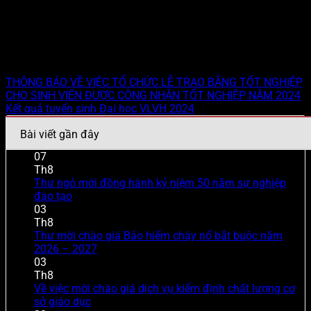
Hội nghị này, để duy trì hoạt động phong trào thi đua của
Khối thi đua 9 năm 2025, Hội nghị đã thảo luận bầu và biểu
quyết Trường Đại học Mỹ thuật Thành phố Hồ Chí Minh làm
Khối trưởng; Trường Đại học Sân khấu – Điện ảnh Thành
phố Hồ Chí Minh làm Khối phó Khối thi đua năm 2025./.
THÔNG BÁO VỀ VIỆC TỔ CHỨC LỄ TRAO BẰNG TỐT NGHIỆP
CHO SINH VIÊN ĐƯỢC CÔNG NHẬN TỐT NGHIỆP NĂM 2024
Kết quả tuyển sinh Đại học VLVH 2024
Bài viết gần đây
07
Th8
Thư ngỏ mời đồng hành kỷ niệm 50 năm sự nghiệp
đào tạo
03
Th8
Thư mời chào giá Bảo hiểm cháy nổ bắt buộc năm
2026 – 2027
03
Th8
Về việc mời chào giá dịch vụ kiểm định chất lượng cơ
sở giáo dục