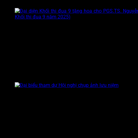
của trường cao hơn năm trước.
Đại diện Khối thi đua 9 tặng hoa cho PGS.TS. Nguyễn V
thi đua 9 năm 2025)
Bên cạnh đó, Hội nghị cũng đã đánh giá mặt tồn tại, hạn chế
như: nguồn nhân lực của các đơn vị thiếu hụt, chưa đáp ứng
so với qui mô phát triển của các Trường, đặc biệt đội ngũ
giảng viên, làm ảnh hưởng đến công tác đào tạo của các
Trường. Một số đơn vị còn tồn tại đơn thư, khiếu nại, tố cáo
kéo dài; đơn thư, khiếu nại, tố cáo mới phát sinh, làm ảnh
hưởng đến quản lý điều hành hoạt động của các Trường.
Đại biểu tham dự Hội nghị chụp ảnh lưu niệm
Hội nghị đã lắng nghe báo cáo tóm tắt thành tích đạt được
năm học 2023 – 2024 của 05 trường trong Khối thi đua 9,
đồng thời bỏ phiếu đánh giá, xếp loại đề nghị Bộ Văn hóa,
Thể thao và Du lịch xét công nhận 05/05 đơn vị đạt danh
hiệu “Tập thể lao động xuất sắc” và đề nghị Bộ Văn hóa, Thể
thao và Du lịch xét tặng “Cờ thi đua xuất sắc năm 2024” cho
Trường Đại học Văn hóa Thành phố Hồ Chí Minh. Cũng tại