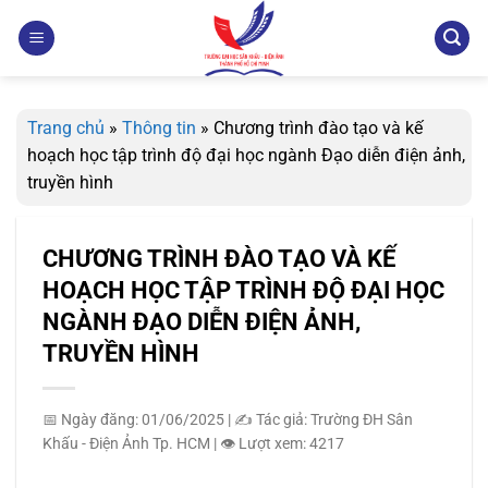
Bỏ
qua
nội
dung
Trang chủ
»
Thông tin
»
Chương trình đào tạo và kế
hoạch học tập trình độ đại học ngành Đạo diễn điện ảnh,
truyền hình
CHƯƠNG TRÌNH ĐÀO TẠO VÀ KẾ
HOẠCH HỌC TẬP TRÌNH ĐỘ ĐẠI HỌC
NGÀNH ĐẠO DIỄN ĐIỆN ẢNH,
TRUYỀN HÌNH
📅 Ngày đăng: 01/06/2025
|
✍️ Tác giả: Trường ĐH Sân
Khấu - Điện Ảnh Tp. HCM
|
👁️ Lượt xem: 4217