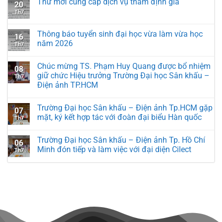
Thư mời cung cấp dịch vụ thẩm định giá
20
Th7
Thông báo tuyển sinh đại học vừa làm vừa học
16
năm 2026
Th7
Chúc mừng TS. Phạm Huy Quang được bổ nhiệm
08
giữ chức Hiệu trưởng Trường Đại học Sân khấu –
Th7
Điện ảnh TP.HCM
Trường Đại học Sân khấu – Điện ảnh Tp.HCM gặp
07
mặt, ký kết hợp tác với đoàn đại biểu Hàn quốc
Th7
Trường Đại học Sân khấu – Điện ảnh Tp. Hồ Chí
06
Minh đón tiếp và làm việc với đại diện Cilect
Th7