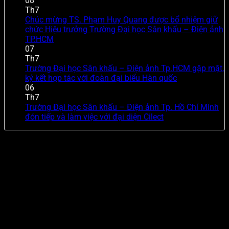
08
Th7
Chúc mừng TS. Phạm Huy Quang được bổ nhiệm giữ
chức Hiệu trưởng Trường Đại học Sân khấu – Điện ảnh
TP.HCM
07
Th7
Trường Đại học Sân khấu – Điện ảnh Tp.HCM gặp mặt,
ký kết hợp tác với đoàn đại biểu Hàn quốc
06
Th7
Trường Đại học Sân khấu – Điện ảnh Tp. Hồ Chí Minh
đón tiếp và làm việc với đại diện Cilect