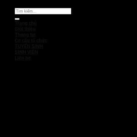
Thành phố Hồ Chí Minh
Trang chủ
Giới thiệu
Thông tin
Cơ cấu tổ chức
TUYỂN SINH
SINH VIÊN
Liên hệ