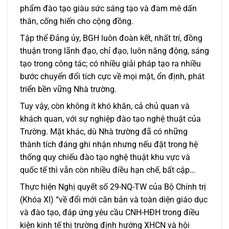
phẩm đào tạo giàu sức sáng tạo và đam mê dấn
thân, cống hiến cho cộng đồng.
Tập thể Đảng ủy, BGH luôn đoàn kết, nhất trí, đồng
thuận trong lãnh đạo, chỉ đạo, luôn năng động, sáng
tạo trong công tác; có nhiều giải pháp tạo ra nhiều
bước chuyển đổi tích cực về mọi mặt, ổn định, phát
triển bền vững Nhà trường.
Tuy vậy, còn không ít khó khăn, cả chủ quan và
khách quan, với sự nghiệp đào tạo nghệ thuật của
Trường. Mặt khác, dù Nhà trường đã có những
thành tích đáng ghi nhận nhưng nếu đặt trong hệ
thống quy chiếu đào tạo nghệ thuật khu vực và
quốc tế thì vẫn còn nhiều điều hạn chế, bất cập…
Thực hiện Nghị quyết số 29-NQ-TW của Bộ Chính trị
(Khóa XI) “về đổi mới căn bản và toàn diện giáo dục
và đào tạo, đáp ứng yêu cầu CNH-HĐH trong điều
kiện kinh tế thị trường định hướng XHCN và hội