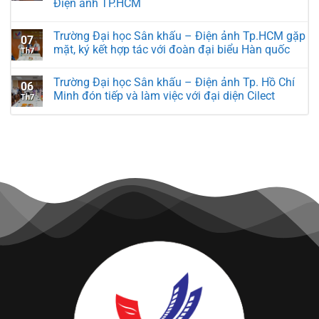
Điện ảnh TP.HCM
Trường Đại học Sân khấu – Điện ảnh Tp.HCM gặp
07
mặt, ký kết hợp tác với đoàn đại biểu Hàn quốc
Th7
Trường Đại học Sân khấu – Điện ảnh Tp. Hồ Chí
06
Minh đón tiếp và làm việc với đại diện Cilect
Th7