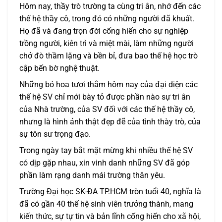
Hôm nay, thầy trò trường ta cùng tri ân, nhớ đến các
thế hệ thầy cô, trong đó có những người đã khuất.
Họ đã và đang trọn đời cống hiến cho sự nghiệp
trồng người, kiên trì và miệt mài, làm những người
chở đò thầm lặng và bền bỉ, đưa bao thế hệ học trò
cập bến bờ nghệ thuật.
Những bó hoa tươi thắm hôm nay của đại diện các
thế hệ SV chỉ mới bày tỏ được phần nào sự tri ân
của Nhà trường, của SV đối với các thế hệ thầy cô,
nhưng là hình ảnh thật đẹp đẽ của tình thày trò, của
sự tôn sư trọng đạo.
Trong ngày tay bắt mặt mừng khi nhiều thế hệ SV
có dịp gặp nhau, xin vinh danh những SV đã góp
phần làm rạng danh mái trường thân yêu.
Trường Đại học SK-ĐA TP.HCM tròn tuổi 40, nghĩa là
đã có gần 40 thế hệ sinh viên trưởng thành, mang
kiến thức, sự tự tin và bản lĩnh cống hiến cho xã hội,