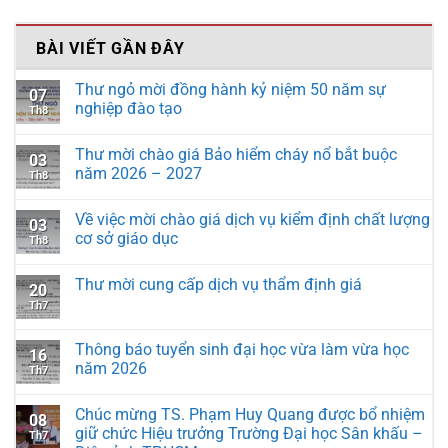
BÀI VIẾT GẦN ĐÂY
Thư ngỏ mời đồng hành kỷ niệm 50 năm sự
07
nghiệp đào tạo
Th8
Thư mời chào giá Bảo hiểm cháy nổ bắt buộc
03
năm 2026 – 2027
Th8
Về việc mời chào giá dịch vụ kiểm định chất lượng
03
cơ sở giáo dục
Th8
Thư mời cung cấp dịch vụ thẩm định giá
20
Th7
Thông báo tuyển sinh đại học vừa làm vừa học
16
năm 2026
Th7
Chúc mừng TS. Phạm Huy Quang được bổ nhiệm
08
giữ chức Hiệu trưởng Trường Đại học Sân khấu –
Th7