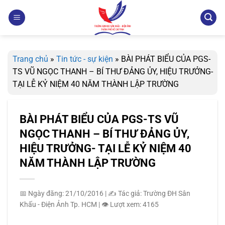
Bỏ
qua
nội
dung
Trang chủ
»
Tin tức - sự kiện
»
BÀI PHÁT BIỂU CỦA PGS-
TS VŨ NGỌC THANH – BÍ THƯ ĐẢNG ỦY, HIỆU TRƯỞNG-
TẠI LỄ KỶ NIỆM 40 NĂM THÀNH LẬP TRƯỜNG
BÀI PHÁT BIỂU CỦA PGS-TS VŨ
NGỌC THANH – BÍ THƯ ĐẢNG ỦY,
HIỆU TRƯỞNG- TẠI LỄ KỶ NIỆM 40
NĂM THÀNH LẬP TRƯỜNG
📅 Ngày đăng: 21/10/2016
|
✍️ Tác giả: Trường ĐH Sân
Khấu - Điện Ảnh Tp. HCM
|
👁️ Lượt xem: 4165