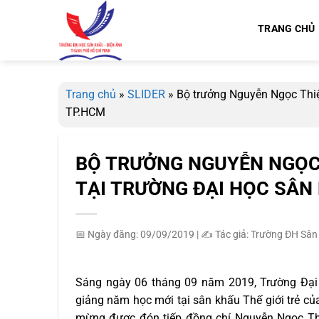
Bỏ
qua
TRANG CHỦ
nội
dung
Trang chủ
»
SLIDER
»
Bộ trưởng Nguyễn Ngọc Thiệ
TP.HCM
BỘ TRƯỞNG NGUYỄN NGỌC 
TẠI TRƯỜNG ĐẠI HỌC SÂN
📅 Ngày đăng: 09/09/2019
|
✍️ Tác giả: Trường ĐH Sân
Sáng ngày 06 tháng 09 năm 2019, Trường Đại
giảng năm học mới tại sân khấu Thế giới trẻ của
mừng được đón tiếp đồng chí Nguyễn Ngọc Thi