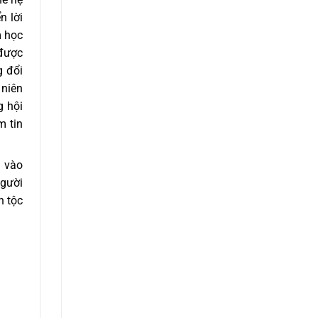
n lời
m học
 được
g đổi
 niên
g hội
m tin
g vào
người
n tộc