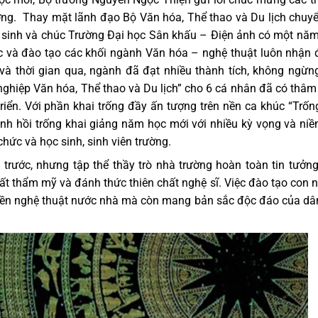
ường. Thay mặt lãnh đạo Bộ Văn hóa, Thể thao và Du lịch chuyể
ọc sinh và chúc Trường Đại học Sân khấu – Điện ảnh có một nă
ục và đào tạo các khối ngành Văn hóa – nghệ thuật luôn nhận
à thời gian qua, ngành đã đạt nhiều thành tích, không ngừn
nghiệp Văn hóa, Thể thao và Du lịch” cho 6 cá nhân đã có thâm
riển. Với phần khai trống đầy ấn tượng trên nền ca khúc “Trốn
nh hồi trống khai giảng năm học mới với nhiều kỳ vọng và niề
chức và học sinh, sinh viên trường.
 trước, nhưng tập thể thầy trò nhà trường hoàn toàn tin tưởn
t thẩm mỹ và đánh thức thiên chất nghệ sĩ. Việc đào tạo con 
nền nghệ thuật nước nhà mà còn mang bản sắc độc đáo của dâ