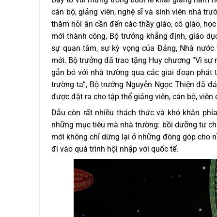
cán bộ, giảng viên, nghệ sĩ và sinh viên nhà tr
thăm hỏi ân cần đến các thầy giáo, cô giáo, h
mới thành công, Bộ trưởng khẳng định, giáo d
sự quan tâm, sự kỳ vọng của Đảng, Nhà nước v
mới. Bộ trưởng đã trao tặng Huy chương “Vì sự 
gắn bó với nhà trường qua các giai đoạn phát t
trường ta”, Bộ trưởng Nguyễn Ngọc Thiện đã đá
được đặt ra cho tập thể giảng viên, cán bộ, viên 
Dẫu còn rất nhiều thách thức và khó khăn phía
những mục tiêu mà nhà trường: bồi dưỡng tư chấ
mới không chỉ dừng lại ở những đóng góp cho 
đi vào quá trình hội nhập với quốc tế.