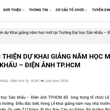
GIỚI THIỆU
THÔNG TIN
CƠ CẤU TỔ CHỨC
TUYỂN SI
n dự Khai giảng năm học mới tại Trường Đại học Sân khấu – Đ
THIỆN DỰ KHAI GIẢNG NĂM HỌC M
 KHẤU – ĐIỆN ẢNH TP.HCM
 Khấu - Điện Ảnh Tp. HCM
|
👁️ Lượt xem: 3526
 học Sân khấu – Điện ảnh TP.HCM đã long trọng tổ chức Lễ
 trường. Điều đặc biệt, trong Lễ khai giảng năm nay, nhà trườn
ện, Ủy viên T.Ư Đảng, Bí thư Ban Cán sự Đảng, Bộ trưởng B