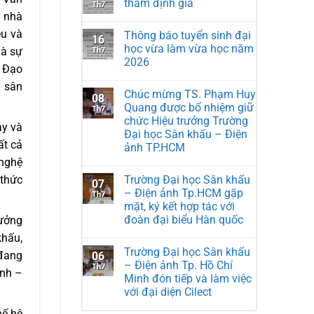
thẩm định giá
Th7
a nhà
ệu và
Thông báo tuyển sinh đại
16
học vừa làm vừa học năm
là sự
Th7
2026
, Đạo
n sân
Chúc mừng TS. Phạm Huy
08
Quang được bổ nhiệm giữ
Th7
chức Hiệu trưởng Trường
ạy và
Đại học Sân khấu – Điện
ất cả
ảnh TP.HCM
 nghệ
 thức
Trường Đại học Sân khấu
07
– Điện ảnh Tp.HCM gặp
Th7
mặt, ký kết hợp tác với
đoàn đại biểu Hàn quốc
hưởng
khấu,
Trường Đại học Sân khấu
 đang
06
– Điện ảnh Tp. Hồ Chí
Th7
ảnh –
Minh đón tiếp và làm việc
với đại diện Cilect
hế hệ