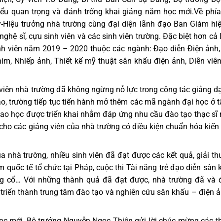
biểu quan trọng và đánh trống khai giảng năm học mới.Về phí
-Hiệu trưởng nhà trường cùng đại diện lãnh đạo Ban Giám hi
hệ sĩ, cựu sinh viên và các sinh viên trường. Đặc biệt hơn cả 
nh viên năm 2019 – 2020 thuộc các ngành: Đạo diễn Điện ảnh
him, Nhiếp ảnh, Thiết kế mỹ thuật sân khấu điện ảnh, Diễn viê
viên nhà trường đã không ngừng nỗ lực trong công tác giảng d
, trường tiếp tục tiến hành mở thêm các mã ngành đại học ở t
Cao học được triển khai nhằm đáp ứng nhu cầu đào tạo thạc sĩ
cho các giảng viên của nhà trường có điều kiện chuẩn hóa kiến
a nhà trường, nhiều sinh viên đã đạt được các kết quả, giải t
 quốc tế tổ chức tại Pháp, cuộc thi Tài năng trẻ đạo diễn sân 
ng cổ… Với những thành quả đã đạt được, nhà trường đã và
riển thành trung tâm đào tạo và nghiên cứu sân khấu – điện 
học mới, Bộ trưởng Nguyễn Ngọc Thiện gửi lời chúc mừng các t