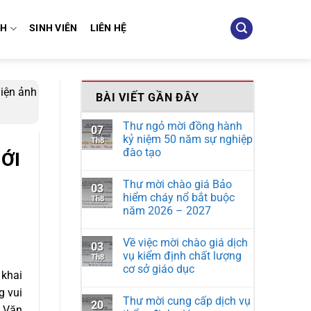
NH
SINH VIÊN
LIÊN HỆ
iện ảnh
BÀI VIẾT GẦN ĐÂY
Thư ngỏ mời đồng hành
07
kỷ niệm 50 năm sự nghiệp
Th8
đào tạo
ỚI
Thư mời chào giá Bảo
03
hiểm cháy nổ bắt buộc
Th8
năm 2026 – 2027
Về việc mời chào giá dịch
03
vụ kiểm định chất lượng
Th8
cơ sở giáo dục
 khai
g vui
Thư mời cung cấp dịch vụ
20
ộ Văn