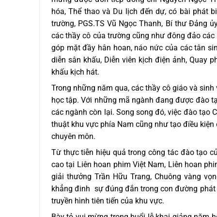
hóa, Thể thao và Du lịch đến dự, có bài phát 
trường, PGS.TS Vũ Ngọc Thanh, Bí thư Đảng ủy
các thầy cô của trường cũng như đông đảo các ng
góp mặt đầy hân hoan, náo nức của các tân si
diễn sân khấu, Diễn viên kịch điện ảnh, Quay p
khấu kịch hát.
Trong những năm qua, các thầy cô giáo và sinh 
học tập. Với những mã ngành đang được đào tạo
các ngành còn lại. Song song đó, việc đào tạo 
thuật khu vực phía Nam cũng như tạo điều kiện 
chuyên môn.
Từ thực tiễn hiệu quả trong công tác đào tạo củ
cao tại Liên hoan phim Việt Nam, Liên hoan phim
giải thưởng Trần Hữu Trang, Chuông vàng vọ
khẳng đinh sự đúng đắn trong con đường phát t
truyền hình tiên tiến của khu vực.
Bày tỏ vui mừng trong buổi lễ khai giảng năm 