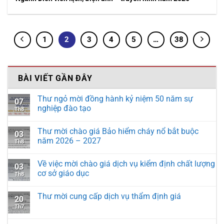
1
2
3
4
5
…
38
BÀI VIẾT GẦN ĐÂY
Thư ngỏ mời đồng hành kỷ niệm 50 năm sự
07
nghiệp đào tạo
Th8
Thư mời chào giá Bảo hiểm cháy nổ bắt buộc
03
năm 2026 – 2027
Th8
Về việc mời chào giá dịch vụ kiểm định chất lượng
03
cơ sở giáo dục
Th8
Thư mời cung cấp dịch vụ thẩm định giá
20
Th7