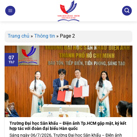
Bỏ
qua
nội
dung
Trang chủ
»
Thông tin
»
Page 2
07
Th7
Trường Đại học Sân khấu – Điện ảnh Tp.HCM gặp mặt, ký kết
hợp tác với đoàn đại biểu Hàn quốc
Sáng ngày 06/7/2026, Trường Đại học Sân khấu – Điện ảnh