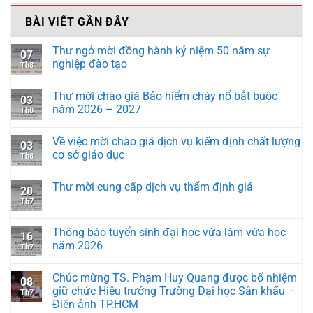
BÀI VIẾT GẦN ĐÂY
Thư ngỏ mời đồng hành kỷ niệm 50 năm sự
07
nghiệp đào tạo
Th8
Thư mời chào giá Bảo hiểm cháy nổ bắt buộc
03
năm 2026 – 2027
Th8
Về việc mời chào giá dịch vụ kiểm định chất lượng
03
cơ sở giáo dục
Th8
Thư mời cung cấp dịch vụ thẩm định giá
20
Th7
Thông báo tuyển sinh đại học vừa làm vừa học
16
năm 2026
Th7
Chúc mừng TS. Phạm Huy Quang được bổ nhiệm
08
giữ chức Hiệu trưởng Trường Đại học Sân khấu –
Th7
Điện ảnh TP.HCM