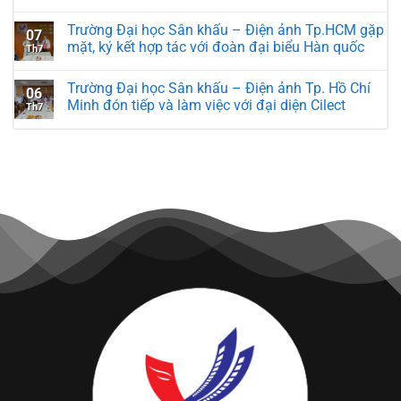
Trường Đại học Sân khấu – Điện ảnh Tp.HCM gặp
07
mặt, ký kết hợp tác với đoàn đại biểu Hàn quốc
Th7
Trường Đại học Sân khấu – Điện ảnh Tp. Hồ Chí
06
Minh đón tiếp và làm việc với đại diện Cilect
Th7