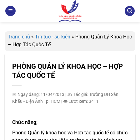
Bỏ
qua
nội
dung
Trang chủ
»
Tin tức - sự kiện
»
Phòng Quản Lý Khoa Học
– Hợp Tác Quốc Tế
PHÒNG QUẢN LÝ KHOA HỌC – HỢP
TÁC QUỐC TẾ
📅 Ngày đăng: 11/04/2013
|
✍️ Tác giả: Trường ĐH Sân
Khấu - Điện Ảnh Tp. HCM
|
👁️ Lượt xem: 3411
Chức năng;
Phòng Quản lý khoa học và Hợp tác quốc tế có chức