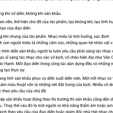
ng khí vở diễn, không khí sân khấu.
 nền, thể hiện chủ đề của tác phẩm, tạo không khí, tạo tình h
 tạo của đạo diễn.
g khi chung của tác phẩm. Nhạc miêu tả tình huống, xác định
ách con người miêu tả những cảm xúc, những quan hệ nhân vật v
trình diễn sân khấu, người ta luôn yêu cầu phải sáng tác nhạc
 sĩ sáng tác nhạc cho các vở kịch, vở chèo hiện đại như Văn 
c Hạnh. Mỗi đạo diễn trong công tác dàn dựng đều có những 
ng tạo thực sự.
g tính sân khấu phục vụ diễn xuất diễn viên. Một nốt nhạc có 
cảm mâu thuật vốn là những nét đặt trưng của kịch. Nhiều vở d
 theo yêu cầu của chủ đề.
ép sân khấu hoạt động theo thị trường thì sân khấu cũng dần 
ấu. Thay thế vào đó là mời người có khả năng thẩm âm hoặc am
 kịch theo yêu cầu của đạo diễn hoặc giám đốc nhà Hát nhạc c