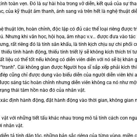
 tính toàn vẹn. Đó là sự hài hòa trong vở diễn, kết quả của sự th
c, của kỹ thuật âm thanh, ánh sang và trên hết là nghệ thuật di
 thuật lớn, hoàn chỉnh, độc lập có đủ các thể loại riêng được tr
hú. Nhưng khi văn học, hội họa, âm nhạc v.v… được đưa vào tác
ng, rất riêng đó là tính sân khấu, là tính kịch chịu sự chi phối 
thiếu tính hành động, thiếu tính triết lý sẽ không kích thích trí t
ất liệu có thể tốt nếu không có diễn viên diễn với nó sẽ bị khán 
tranh”. Cái không gian được Người họa sĩ sắp xếp phải kích th
u đép cũng chỉ được dung vào biểu diễn của người diễn viên khi 
 được sáng tác hoàn chỉnh nhưng diễn viên không ca nó như mộ
trạng thái tâm hồn nào đó của nhân vật.
c xác định hành động, đặt hành động vào thời gian, không gian
 vật với những tiết tấu khác nhau trong mô tả tính cách con ngư
i nhân vật.
ể diễn tả tính dân tộc, những bản sắc riêng của từng vùng, miền 