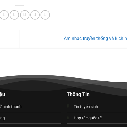
Âm nhạc truyền thống và kịch 
iệu
Thông Tin
ử hình thành
Tin tuyển sinh
ạng
Hợp tác quốc tế