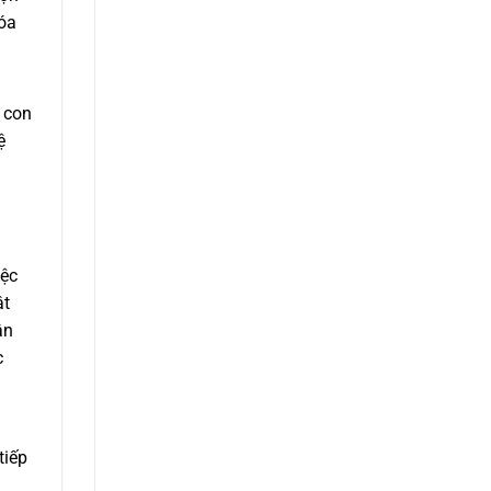
hóa
u con
ệ
iệc
ật
ân
c
tiếp
g