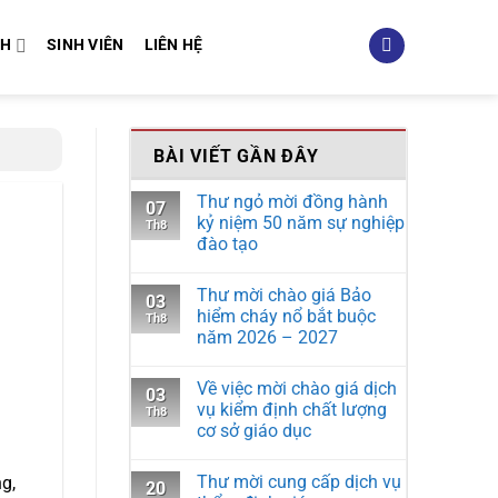
NH
SINH VIÊN
LIÊN HỆ
BÀI VIẾT GẦN ĐÂY
Thư ngỏ mời đồng hành
07
kỷ niệm 50 năm sự nghiệp
Th8
đào tạo
Thư mời chào giá Bảo
03
hiểm cháy nổ bắt buộc
Th8
năm 2026 – 2027
Về việc mời chào giá dịch
03
vụ kiểm định chất lượng
Th8
cơ sở giáo dục
Thư mời cung cấp dịch vụ
ng,
20