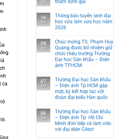
thẩm định giá
Th7
am
ễn
Thông báo tuyển sinh đại
16
học vừa làm vừa học năm
Th7
2026
ình
Chúc mừng TS. Phạm Huy
08
của
Quang được bổ nhiệm giữ
Th7
ưởng
chức Hiệu trưởng Trường
Đại học Sân khấu – Điện
giả
ảnh TP.HCM
ích
anh
Trường Đại học Sân khấu
07
t ca
– Điện ảnh Tp.HCM gặp
Th7
mặt, ký kết hợp tác với
đoàn đại biểu Hàn quốc
 mô
Trường Đại học Sân khấu
06
– Điện ảnh Tp. Hồ Chí
Th7
ời.
Minh đón tiếp và làm việc
với đại diện Cilect
cũng