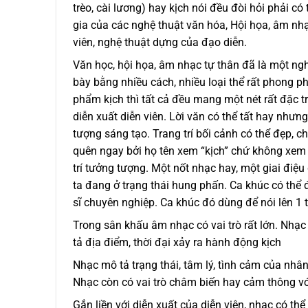
trèo, cài lương) hay kịch nói đều đòi hỏi phải có
gia của các nghệ thuật văn hóa, Hội họa, âm nhạ
viên, nghệ thuật dựng của đạo diễn.
Văn học, hội họa, âm nhạc tự thân đã là một nghệ
bày bằng nhiều cách, nhiều loại thể rất phong p
phẩm kịch thì tất cả đều mang một nét rất đặc trư
diễn xuất diễn viên. Lời văn có thể tất hay nhưng 
tượng sáng tạo. Trang trí bối cảnh có thể đẹp, ch
quên ngay bởi họ tên xem “kịch” chứ không xem “
trí tưởng tượng. Một nốt nhạc hay, một giai điệ
ta đang ở trạng thái hung phấn. Ca khúc có thể
sĩ chuyên nghiệp. Ca khúc đó dùng để nói lên 1 
Trong sân khấu âm nhạc có vai trò rất lớn. Nhạ
tả địa điểm, thời đại xảy ra hành động kịch
Nhạc mô tả trạng thái, tâm lý, tình cảm của nhân
Nhạc còn có vai trò châm biến hay cảm thông vớ
Gắn liền với diễn xuất của diễn viên, nhạc có th