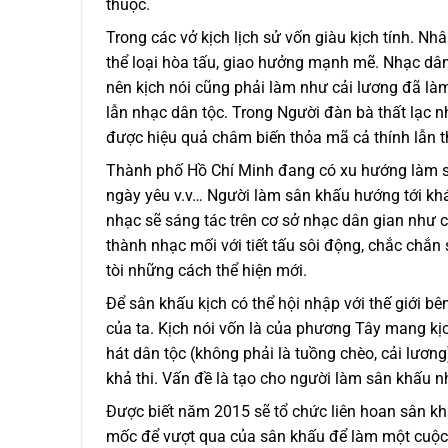
thuộc.
Trong các vở kịch lịch sử vốn giàu kịch tính. Nh
thể loại hòa tấu, giao hưởng mạnh mẽ. Nhạc dâ
nên kịch nói cũng phải làm như cải lương đã là
lẫn nhạc dân tộc. Trong Người đàn bà thất lạc n
được hiệu quả châm biến thỏa mã cả thính lẫn th
Thành phố Hồ Chí Minh đang có xu hướng làm s
ngày yêu v.v… Người làm sân khấu hướng tới khá
nhạc sẽ sáng tác trên cơ sở nhạc dân gian như c
thành nhạc mối với tiết tấu sôi động, chắc chắn
tòi những cách thể hiện mới.
Để sân khấu kịch có thể hội nhập với thế giới bên
của ta. Kịch nói vốn là của phương Tây mang kị
hát dân tộc (không phải là tuồng chèo, cải lương
khả thi. Vấn đề là tạo cho người làm sân khấu n
Được biết năm 2015 sẽ tổ chức liên hoan sân khấu
mốc để vượt qua của sân khấu để làm một cuộc