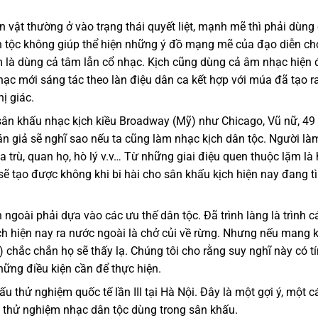
ân vật thường ở vào trạng thái quyết liệt, mạnh mẽ thì phải dùng
n tộc không giúp thể hiện những ý đồ mạng mẽ của đạo diễn ch
m là dùng cả tâm lẫn cổ nhạc. Kịch cũng dùng cả âm nhạc hiện 
hạc mới sáng tác theo làn điệu dân ca kết hợp với múa đã tạo r
ị giác.
ân khấu nhạc kịch kiều Broadway (Mỹ) như Chicago, Vũ nữ, 49
n giả sẽ nghĩ sao nếu ta cũng làm nhạc kịch dân tộc. Người là
a trù, quan họ, hò lý v.v… Từ những giai điệu quen thuộc lặm là
 sẽ tạo được không khi bi hài cho sân khấu kịch hiện nay đang t
 ngoài phải dựa vào các ưu thế dân tộc. Đã trình làng là trình c
ch hiện nay ra nước ngoài là chở củi về rừng. Nhưng nếu mang 
) chắc chắn họ sẽ thấy lạ. Chúng tôi cho rằng suy nghĩ này có t
hững điều kiện cần để thực hiện.
 thử nghiệm quốc tế lần III tại Hà Nội. Đây là một gợi ý, một c
 thử nghiệm nhạc dân tộc dùng trong sân khấu.