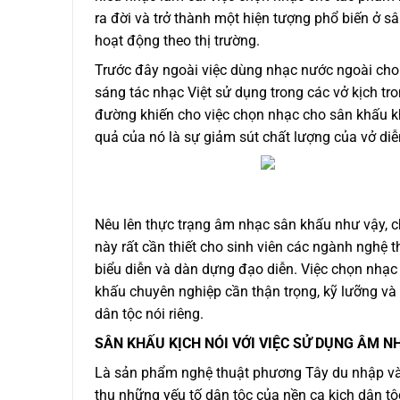
ra đời và trở thành một hiện tượng phổ biến ở s
hoạt động theo thị trường.
Trước đây ngoài việc dùng nhạc nước ngoài cho
sáng tác nhạc Việt sử dụng trong các vở kịch tr
đường khiến cho việc chọn nhạc cho sân khấu kh
quả của nó là sự giảm sút chất lượng của vở diễn
Nêu lên thực trạng âm nhạc sân khấu như vậy, c
này rất cần thiết cho sinh viên các ngành nghệ t
biểu diễn và dàn dựng đạo diễn. Việc chọn nhạc
khấu chuyên nghiệp cần thận trọng, kỹ lưỡng và
dân tộc nói riêng.
SÂN KHẤU KỊCH NÓI VỚI VIỆC SỬ DỤNG ÂM N
Là sản phẩm nghệ thuật phương Tây du nhập vào
thu những yếu tố dân tộc của nền ca kịch dân t