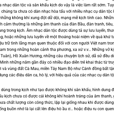
a nhạc dân tộc và sân khấu kịch do vậy là việc làm rất sớm. Tuy
chúng ta chưa có dàn nhạc hòa tấu với nhiều nhạc cụ dân tộc 
những không khí xung đột dữ dội, mạng mẽ kịch tính cao. Nhữ
nh cảm thường là những âm thanh của đàn Bầu, đàn tranh, tiêu,
g trong kịch. Âm nhạc dân tộc được dùng tả sự lưu luyến, th
g, hoặc những lưu luyến về một thoáng hoài niệm về quá khứ t
u trữ tình lãng mạn quen thuộc đối với con người Việt nam tro
Nam trong những hoàn cảnh tha phương, xa xứ v.v… Những vở k
Tuân), Hồ Xuân Hương, những câu chuyện lịch sử, dã sử đều 
Minh những năm gần đây có nhiều đạo diễn trẻ khai thác từ tru
i và vùng đất Cà Mau, miền Tây Nam Bộ như Cánh đồng bất tậ
ụng các điệu dân ca, hò lý, với hiệu quả của các nhạc cụ dân t
dùng trong kịch như tạo được không khí sân khấu, hình dung 
ấu kịch chưa có được cái không khí hoành tráng của âm thanh, 
hưa chất lượng còn công thức, lặp lại giống nhau khi được dùng
ng buồn nhớ là lại cất lên điệu hò ầu ơ… hoặc điệu ru con quen