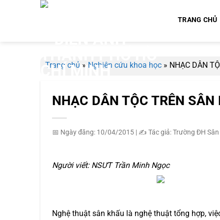
Bỏ
qua
TRANG CHỦ
nội
dung
Trang chủ
»
Nghiên cứu khoa học
»
NHẠC DÂN TỘ
NHẠC DÂN TỘC TRÊN SÂN 
📅 Ngày đăng: 10/04/2015
|
✍️ Tác giả: Trường ĐH Sân
Người viết: NSƯT Trần Minh Ngọc
Nghệ thuật sân khấu là nghệ thuật tổng hợp, việc