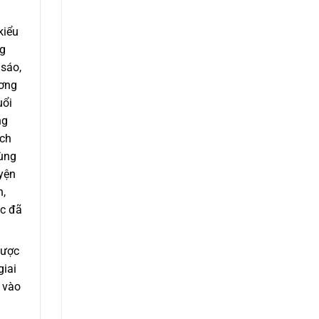
kiểu
ng
 sáo,
ương
uổi
ng
ịch
dùng
yện
n,
ộc đã
được
giai
 vào