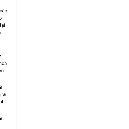
 các
o
đại
a
m
 hóa
ìm
ái
kịch
ính
ái