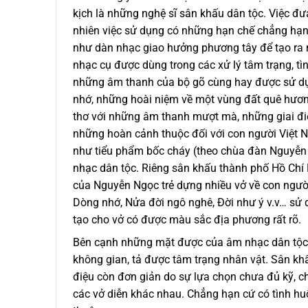
kịch là những nghệ sĩ sân khấu dân tộc. Việc đư
nhiên việc sử dụng có những hạn chế chẳng hạn 
như dàn nhạc giao hưởng phương tây để tạo ra 
nhạc cụ được dùng trong các xử lý tâm trạng, tì
những âm thanh của bộ gõ cùng hay được sử dụn
nhớ, những hoài niệm về một vùng đất quê hươn
thơ với những âm thanh mượt mà, những giai điệ
những hoàn cảnh thuộc đối với con người Việt 
như tiểu phẩm bốc cháy (theo chùa đàn Nguyễn 
nhạc dân tộc. Riêng sân khấu thành phố Hồ Chí 
của Nguyễn Ngọc trẻ dựng nhiều vở về con ngườ
Dòng nhớ, Nửa đời ngô nghê, Đời như ý v.v… sử d
tạo cho vở có được màu sắc địa phương rất rõ.
Bên cạnh những mặt được của âm nhạc dân tộc 
không gian, tả được tâm trạng nhân vật. Sân kh
điệu còn đơn giản do sự lựa chọn chưa đủ kỹ, c
các vở diễn khác nhau. Chẳng hạn cứ có tình huố