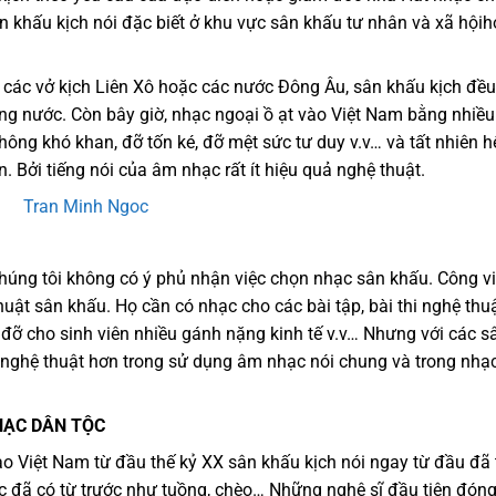
ân khấu kịch nói đặc biết ở khu vực sân khấu tư nhân và xã hội
 các vở kịch Liên Xô hoặc các nước Đông Âu, sân khấu kịch đều
ong nước. Còn bây giờ, nhạc ngoại ồ ạt vào Việt Nam bằng nhiề
ông khó khan, đỡ tốn ké, đỡ mệt sức tư duy v.v… và tất nhiên h
. Bởi tiếng nói của âm nhạc rất ít hiệu quả nghệ thuật.
húng tôi không có ý phủ nhận việc chọn nhạc sân khấu. Công v
huật sân khấu. Họ cần có nhạc cho các bài tập, bài thi nghệ thu
 đỡ cho sinh viên nhiều gánh nặng kinh tế v.v… Nhưng với các s
 nghệ thuật hơn trong sử dụng âm nhạc nói chung và trong nhạ
HẠC DÂN TỘC
 Việt Nam từ đầu thế kỷ XX sân khấu kịch nói ngay từ đầu đã 
ộc đã có từ trước như tuồng, chèo… Những nghệ sĩ đầu tiên đón