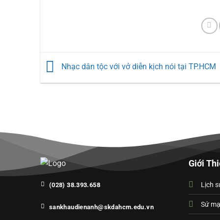
Nhạc dân tộc với vở diễn kịch nói tại TP.HCM
Giới Th
Lịch s
(028) 38.393.658
Sứ m
sankhaudienanh@skdahcm.edu.vn