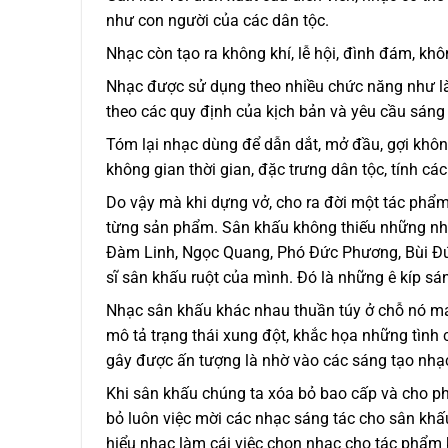
như con người của các dân tộc.
Nhạc còn tạo ra không khí, lễ hội, đình đám, khô
Nhạc được sử dụng theo nhiều chức năng như làm
theo các quy định của kịch bản và yêu cầu sáng
Tóm lại nhạc dùng để dẫn dắt, mở đầu, gợi khôn
không gian thời gian, đặc trưng dân tộc, tính c
Do vậy mà khi dựng vở, cho ra đời một tác phẩm 
từng sản phẩm. Sân khấu không thiếu những nhạc
Đàm Linh, Ngọc Quang, Phó Đức Phương, Bùi Đứ
sĩ sân khấu ruột của mình. Đó là những ê kíp sá
Nhạc sân khấu khác nhau thuần túy ở chỗ nó man
mô tả trạng thái xung đột, khắc họa những tình 
gây được ấn tượng là nhờ vào các sáng tạo nhạc
Khi sân khấu chúng ta xóa bỏ bao cấp và cho ph
bỏ luôn việc mời các nhạc sáng tác cho sân kh
hiểu nhạc làm cái việc chọn nhạc cho tác phẩm