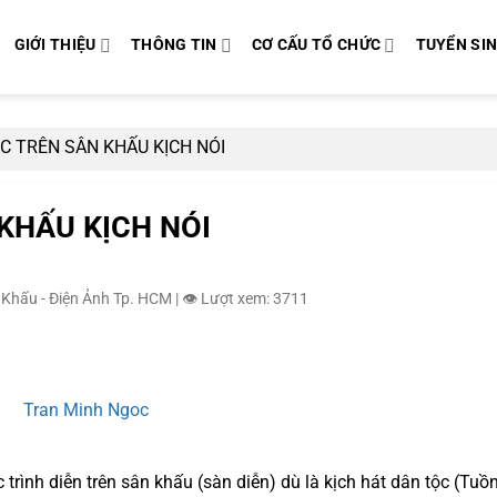
GIỚI THIỆU
THÔNG TIN
CƠ CẤU TỔ CHỨC
TUYỂN SI
C TRÊN SÂN KHẤU KỊCH NÓI
KHẤU KỊCH NÓI
 Khấu - Điện Ảnh Tp. HCM
|
👁️ Lượt xem: 3711
 trình diễn trên sân khấu (sàn diễn) dù là kịch hát dân tộc (Tuồ