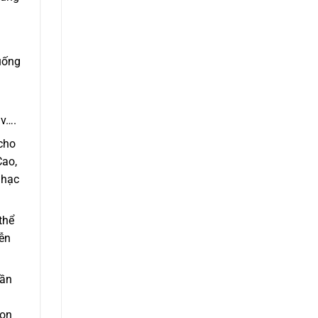
uống
.v….
 cho
Cao,
nhạc
thể
iễn
dần
họn