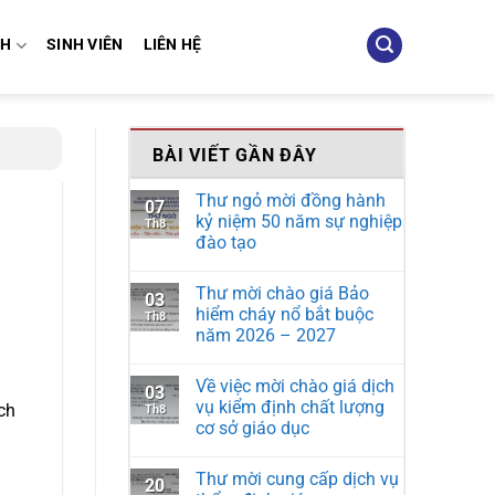
NH
SINH VIÊN
LIÊN HỆ
BÀI VIẾT GẦN ĐÂY
Thư ngỏ mời đồng hành
07
kỷ niệm 50 năm sự nghiệp
Th8
đào tạo
Thư mời chào giá Bảo
03
hiểm cháy nổ bắt buộc
Th8
năm 2026 – 2027
Về việc mời chào giá dịch
03
vụ kiểm định chất lượng
ch
Th8
cơ sở giáo dục
Thư mời cung cấp dịch vụ
20