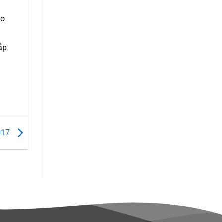
ào
ắp
2017