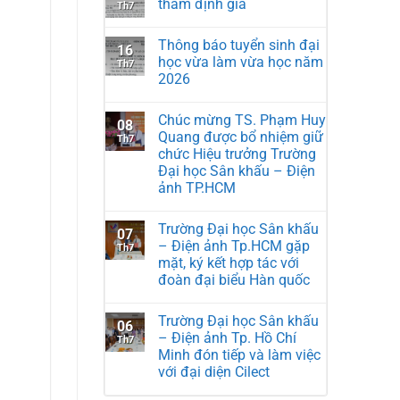
thẩm định giá
Th7
Thông báo tuyển sinh đại
16
học vừa làm vừa học năm
Th7
2026
Chúc mừng TS. Phạm Huy
08
Quang được bổ nhiệm giữ
Th7
chức Hiệu trưởng Trường
Đại học Sân khấu – Điện
ảnh TP.HCM
Trường Đại học Sân khấu
07
– Điện ảnh Tp.HCM gặp
Th7
mặt, ký kết hợp tác với
đoàn đại biểu Hàn quốc
Trường Đại học Sân khấu
06
– Điện ảnh Tp. Hồ Chí
Th7
Minh đón tiếp và làm việc
với đại diện Cilect