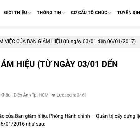
GIỚI THIỆU
THÔNG TIN
CƠ CẤU TỔ CHỨC
TUYỂN SI
M VIỆC CỦA BAN GIÁM HIỆU (từ ngày 03/01 đến 06/01/2017)
IÁM HIỆU (TỪ NGÀY 03/01 ĐẾN
 Khấu - Điện Ảnh Tp. HCM
|
👁️ Lượt xem: 3461
ác của Ban giám hiệu, Phòng Hành chính – Quản trị xây dựng lị
 06/01/2016 như sau: