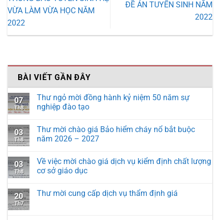
ĐỀ ÁN TUYỂN SINH NĂM
VỪA LÀM VỪA HỌC NĂM
2022
2022
BÀI VIẾT GẦN ĐÂY
Thư ngỏ mời đồng hành kỷ niệm 50 năm sự
07
nghiệp đào tạo
Th8
Thư mời chào giá Bảo hiểm cháy nổ bắt buộc
03
năm 2026 – 2027
Th8
Về việc mời chào giá dịch vụ kiểm định chất lượng
03
cơ sở giáo dục
Th8
Thư mời cung cấp dịch vụ thẩm định giá
20
Th7