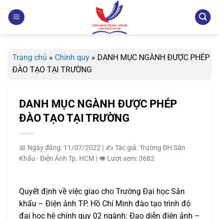
Bỏ
qua
nội
dung
Trang chủ
»
Chính quy
»
DANH MỤC NGÀNH ĐƯỢC PHÉP
ĐÀO TẠO TẠI TRƯỜNG
DANH MỤC NGÀNH ĐƯỢC PHÉP
ĐÀO TẠO TẠI TRƯỜNG
📅 Ngày đăng: 11/07/2022
|
✍️ Tác giả: Trường ĐH Sân
Khấu - Điện Ảnh Tp. HCM
|
👁️ Lượt xem: 3682
Quyết định về việc giao cho Trường Đại học Sân
khấu – Điện ảnh TP. Hồ Chí Minh đào tạo trình độ
đại học hệ chính quy 02 ngành: Đạo diễn điện ảnh –